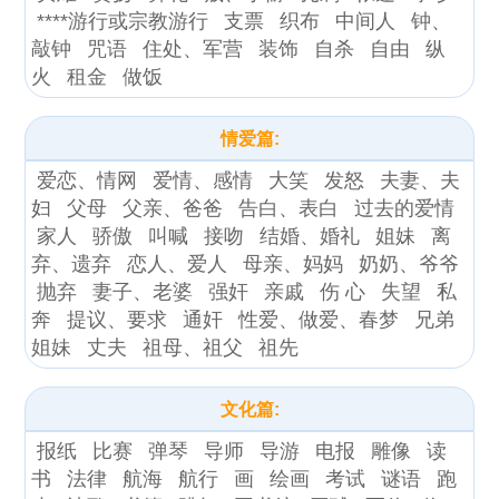
****游行或宗教游行
支票
织布
中间人
钟、
敲钟
咒语
住处、军营
装饰
自杀
自由
纵
火
租金
做饭
情爱篇:
爱恋、情网
爱情、感情
大笑
发怒
夫妻、夫
妇
父母
父亲、爸爸
告白、表白
过去的爱情
家人
骄傲
叫喊
接吻
结婚、婚礼
姐妹
离
弃、遗弃
恋人、爱人
母亲、妈妈
奶奶、爷爷
抛弃
妻子、老婆
强奸
亲戚
伤 心
失望
私
奔
提议、要求
通奸
性爱、做爱、春梦
兄弟
姐妹
丈夫
祖母、祖父
祖先
文化篇:
报纸
比赛
弹琴
导师
导游
电报
雕像
读
书
法律
航海
航行
画
绘画
考试
谜语
跑