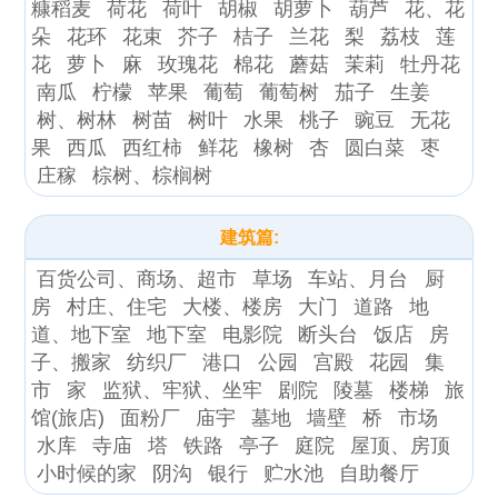
糠稻麦
荷花
荷叶
胡椒
胡萝卜
葫芦
花、花
朵
花环
花束
芥子
桔子
兰花
梨
荔枝
莲
花
萝卜
麻
玫瑰花
棉花
蘑菇
茉莉
牡丹花
南瓜
柠檬
苹果
葡萄
葡萄树
茄子
生姜
树、树林
树苗
树叶
水果
桃子
豌豆
无花
果
西瓜
西红柿
鲜花
橡树
杏
圆白菜
枣
庄稼
棕树、棕榈树
建筑篇:
百货公司、商场、超市
草场
车站、月台
厨
房
村庄、住宅
大楼、楼房
大门
道路
地
道、地下室
地下室
电影院
断头台
饭店
房
子、搬家
纺织厂
港口
公园
宫殿
花园
集
市
家
监狱、牢狱、坐牢
剧院
陵墓
楼梯
旅
馆(旅店)
面粉厂
庙宇
墓地
墙壁
桥
市场
水库
寺庙
塔
铁路
亭子
庭院
屋顶、房顶
小时候的家
阴沟
银行
贮水池
自助餐厅