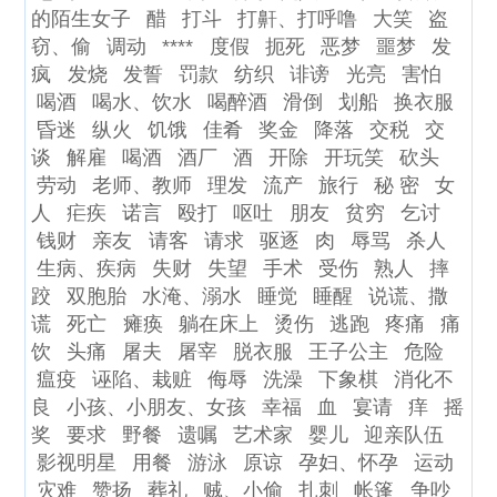
的陌生女子
醋
打斗
打鼾、打呼噜
大笑
盗
窃、偷
调动
****
度假
扼死
恶梦
噩梦
发
疯
发烧
发誓
罚款
纺织
诽谤
光亮
害怕
喝酒
喝水、饮水
喝醉酒
滑倒
划船
换衣服
昏迷
纵火
饥饿
佳肴
奖金
降落
交税
交
谈
解雇
喝酒
酒厂
酒
开除
开玩笑
砍头
劳动
老师、教师
理发
流产
旅行
秘 密
女
人
疟疾
诺言
殴打
呕吐
朋友
贫穷
乞讨
钱财
亲友
请客
请求
驱逐
肉
辱骂
杀人
生病、疾病
失财
失望
手术
受伤
熟人
摔
跤
双胞胎
水淹、溺水
睡觉
睡醒
说谎、撒
谎
死亡
瘫痪
躺在床上
烫伤
逃跑
疼痛
痛
饮
头痛
屠夫
屠宰
脱衣服
王子公主
危险
瘟疫
诬陷、栽赃
侮辱
洗澡
下象棋
消化不
良
小孩、小朋友、女孩
幸福
血
宴请
痒
摇
奖
要求
野餐
遗嘱
艺术家
婴儿
迎亲队伍
影视明星
用餐
游泳
原谅
孕妇、怀孕
运动
灾难
赞扬
葬礼
贼、小偷
扎刺
帐篷
争吵