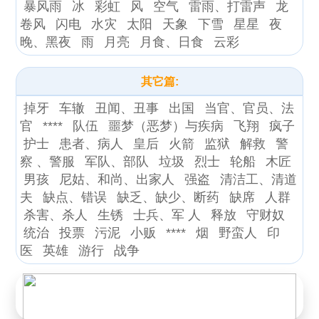
暴风雨
冰
彩虹
风
空气
雷雨、打雷声
龙
卷风
闪电
水灾
太阳
天象
下雪
星星
夜
晚、黑夜
雨
月亮
月食、日食
云彩
其它篇:
掉牙
车辙
丑闻、丑事
出国
当官、官员、法
官
****
队伍
噩梦（恶梦）与疾病
飞翔
疯子
护士
患者、病人
皇后
火箭
监狱
解救
警
察 、警服
军队、部队
垃圾
烈士
轮船
木匠
男孩
尼姑、和尚、出家人
强盗
清洁工、清道
夫
缺点、错误
缺乏、缺少、断药
缺席
人群
杀害、杀人
生锈
士兵、军 人
释放
守财奴
统治
投票
污泥
小贩
****
烟
野蛮人
印
医
英雄
游行
战争