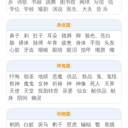
步
诗歌
书籍
跳舞
图书馆
网球
写信
信
学位
学校
哑剧
演说
医生、大夫
音 乐
身体篇:
鼻子
刺
肚子
耳朵
胳膊
脚
脸色、苍白
脸
裸体
脉搏
年青
疲惫
身体
手指
头发
心脏
牙齿
咽喉
眼睛
眼泪
指甲
嘴唇
嘴
神鬼篇:
忏悔
朝圣
地狱
恶魔
供品、祭品
鬼、鬼怪
祭神
魔鬼
女神
祈祷
神
神像
死人
天界
天使
天堂
投胎转世
巫婆
仙女
献供品
献
身
阴间
幽灵
动物篇:
鹌鹑
白蚁
斑马
豹子
壁虎
蝙蝠
鳖
蚕娥