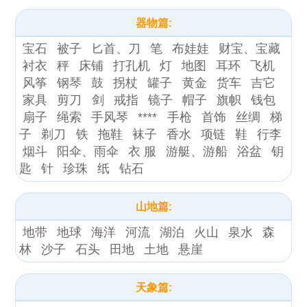
器物篇:
宝石
被子
匕首、刀
笔
布娃娃
财宝、宝藏
衬衣
秤
床铺
打孔机
灯
地图
耳环
飞机
风筝
钢琴
鼓
拐杖
罐子
黄金
货车
吉它
家具
剪刀
剑
戒指
镜子
帽子
旗帜
钱包
扇子
绳索
手风琴
****
手枪
首饰
丝绸
梯
子
剃刀
铁
拖鞋
袜子
香水
项链
鞋
行李
烟斗
阳伞、雨伞
衣 服
游艇、游船
浴盆
钥
匙
针
珍珠
纸
钻石
山地篇:
地带
地球
海洋
河流
湖泊
火山
泉水
森
林
沙子
石头
田地
土地
悬崖
天象篇: