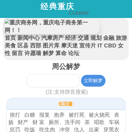
首页
新闻中心
汽摩房产
经济
交通
规划
金融
旅游
美食
区县
西部
图片库
摩天迷
宣传片
IT
CBD
女
性
留言
许愿墙
解梦
算命
论坛
周公解梦
(注:支持拼音搜索)
生活篇:
挨打
白糖
报复
抱养
被打死
被火烧死
表
扬
财产
财 富
厕所、洗手间
茶
唱歌
车祸
惩罚
吃饭
吃生肉
冲突
仇人
出家
穿黑衣