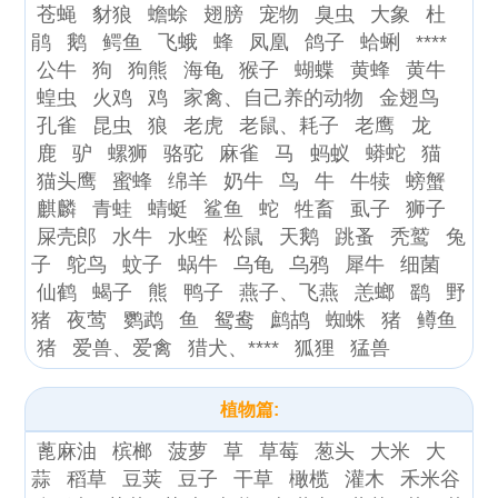
苍蝇
豺狼
蟾蜍
翅膀
宠物
臭虫
大象
杜
鹃
鹅
鳄鱼
飞蛾
蜂
凤凰
鸽子
蛤蜊
****
公牛
狗
狗熊
海龟
猴子
蝴蝶
黄蜂
黄牛
蝗虫
火鸡
鸡
家禽、自己养的动物
金翅鸟
孔雀
昆虫
狼
老虎
老鼠、耗子
老鹰
龙
鹿
驴
螺狮
骆驼
麻雀
马
蚂蚁
蟒蛇
猫
猫头鹰
蜜蜂
绵羊
奶牛
鸟
牛
牛犊
螃蟹
麒麟
青蛙
蜻蜓
鲨鱼
蛇
牲畜
虱子
狮子
屎壳郎
水牛
水蛭
松鼠
天鹅
跳蚤
秃鹫
兔
子
鸵鸟
蚊子
蜗牛
乌龟
乌鸦
犀牛
细菌
仙鹤
蝎子
熊
鸭子
燕子、飞燕
恙螂
鹞
野
猪
夜莺
鹦鹉
鱼
鸳鸯
鹧鸪
蜘蛛
猪
鳟鱼
猪
爱兽、爱禽
猎犬、****
狐狸
猛兽
植物篇:
蓖麻油
槟榔
菠萝
草
草莓
葱头
大米
大
蒜
稻草
豆荚
豆子
干草
橄榄
灌木
禾米谷