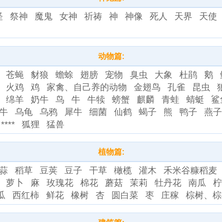
怪
祭神
魔鬼
女神
祈祷
神
神像
死人
天界
天使
动物篇:
苍蝇
豺狼
蟾蜍
翅膀
宠物
臭虫
大象
杜鹃
鹅
火鸡
鸡
家禽、自己养的动物
金翅鸟
孔雀
昆虫
绵羊
奶牛
鸟
牛
牛犊
螃蟹
麒麟
青蛙
蜻蜓
鲨
牛
乌龟
乌鸦
犀牛
细菌
仙鹤
蝎子
熊
鸭子
燕
***
狐狸
猛兽
植物篇:
蒜
稻草
豆荚
豆子
干草
橄榄
灌木
禾米谷糠稻麦
萝卜
麻
玫瑰花
棉花
蘑菇
茉莉
牡丹花
南瓜
瓜
西红柿
鲜花
橡树
杏
圆白菜
枣
庄稼
棕树、棕