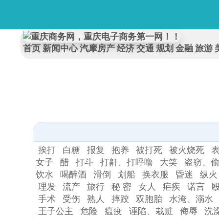
首页
新闻中心
汽摩房产
经济
交通
规划
金融
旅游
挨打
白糖
报复
抱养
被打死
被火烧死
女子
醋
打斗
打鼾、打呼噜
大笑
盗窃、
饮水
喝醉酒
滑倒
划船
换衣服
昏迷
纵火
理发
流产
旅行
秘 密
女人
疟疾
诺言
手术
受伤
熟人
摔跤
双胞胎
水淹、溺水
王子公主
危险
瘟疫
诬陷、栽赃
侮辱
洗