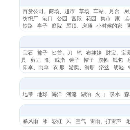
百货公司、商场、超市
草场
车站、月台
厨
纺织厂
港口
公园
宫殿
花园
集市
家
监
铁路
亭子
庭院
屋顶、房顶
小时候的家
宝石
被子
匕首、刀
笔
布娃娃
财宝、宝
具
剪刀
剑
戒指
镜子
帽子
旗帜
钱包
阳伞、雨伞
衣 服
游艇、游船
浴盆
钥匙
地带
地球
海洋
河流
湖泊
火山
泉水
森
暴风雨
冰
彩虹
风
空气
雷雨、打雷声