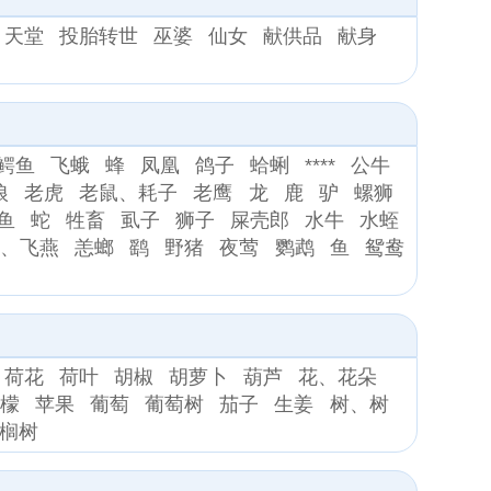
天堂
投胎转世
巫婆
仙女
献供品
献身
鳄鱼
飞蛾
蜂
凤凰
鸽子
蛤蜊
****
公牛
狼
老虎
老鼠、耗子
老鹰
龙
鹿
驴
螺狮
鱼
蛇
牲畜
虱子
狮子
屎壳郎
水牛
水蛭
子、飞燕
恙螂
鹞
野猪
夜莺
鹦鹉
鱼
鸳鸯
荷花
荷叶
胡椒
胡萝卜
葫芦
花、花朵
柠檬
苹果
葡萄
葡萄树
茄子
生姜
树、树
榈树