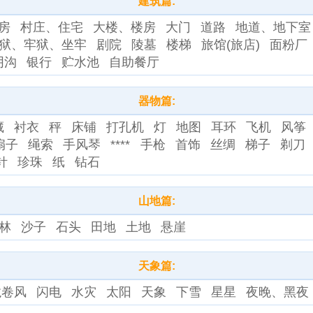
建筑篇:
房
村庄、住宅
大楼、楼房
大门
道路
地道、地下室
狱、牢狱、坐牢
剧院
陵墓
楼梯
旅馆(旅店)
面粉厂
阴沟
银行
贮水池
自助餐厅
器物篇:
藏
衬衣
秤
床铺
打孔机
灯
地图
耳环
飞机
风筝
扇子
绳索
手风琴
****
手枪
首饰
丝绸
梯子
剃刀
针
珍珠
纸
钻石
山地篇:
林
沙子
石头
田地
土地
悬崖
天象篇:
龙卷风
闪电
水灾
太阳
天象
下雪
星星
夜晚、黑夜