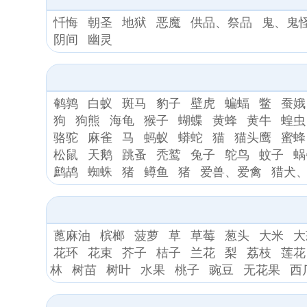
忏悔
朝圣
地狱
恶魔
供品、祭品
鬼、鬼
阴间
幽灵
鹌鹑
白蚁
斑马
豹子
壁虎
蝙蝠
鳖
蚕娥
狗
狗熊
海龟
猴子
蝴蝶
黄蜂
黄牛
蝗虫
骆驼
麻雀
马
蚂蚁
蟒蛇
猫
猫头鹰
蜜蜂
松鼠
天鹅
跳蚤
秃鹫
兔子
鸵鸟
蚊子
蜗
鹧鸪
蜘蛛
猪
鳟鱼
猪
爱兽、爱禽
猎犬、*
蓖麻油
槟榔
菠萝
草
草莓
葱头
大米
大
花环
花束
芥子
桔子
兰花
梨
荔枝
莲花
林
树苗
树叶
水果
桃子
豌豆
无花果
西