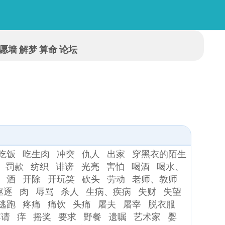
愿墙
解梦
算命
论坛
吃饭
吃生肉
冲突
仇人
出家
穿黑衣的陌生
罚款
纺织
诽谤
光亮
害怕
喝酒
喝水、
酒
开除
开玩笑
砍头
劳动
老师、教师
驱逐
肉
辱骂
杀人
生病、疾病
失财
失望
逃跑
疼痛
痛饮
头痛
屠夫
屠宰
脱衣服
宴请
痒
摇奖
要求
野餐
遗嘱
艺术家
婴