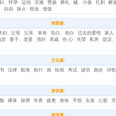
妇、怀孕
运动
灾难
赞扬
葬礼
贼、小偷
扎刺
帐
杀
自由
纵火
租金
做饭
情爱篇:
夫妇
父母
父亲、爸爸
告白、表白
过去的爱情
家人
抛弃
妻子、老婆
强奸
亲戚
伤 心
失望
私奔
提议
文化篇:
书
法律
航海
航行
画
绘画
考试
谜语
跑步
诗
身体篇:
脸
裸体
脉搏
年青
疲惫
身体
手指
头发
心脏
神鬼篇: