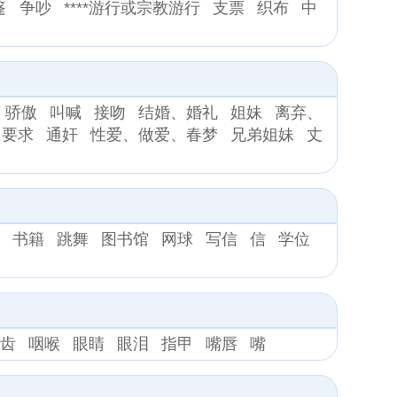
篷
争吵
****游行或宗教游行
支票
织布
中
骄傲
叫喊
接吻
结婚、婚礼
姐妹
离弃、
、要求
通奸
性爱、做爱、春梦
兄弟姐妹
丈
歌
书籍
跳舞
图书馆
网球
写信
信
学位
牙齿
咽喉
眼睛
眼泪
指甲
嘴唇
嘴