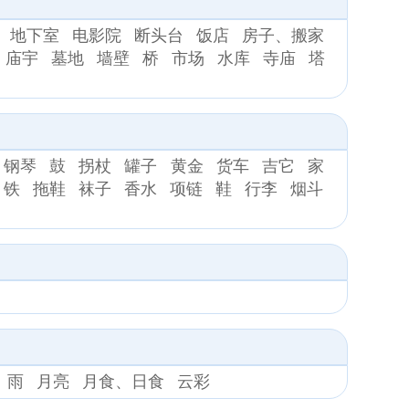
地下室
电影院
断头台
饭店
房子、搬家
庙宇
墓地
墙壁
桥
市场
水库
寺庙
塔
钢琴
鼓
拐杖
罐子
黄金
货车
吉它
家
铁
拖鞋
袜子
香水
项链
鞋
行李
烟斗
雨
月亮
月食、日食
云彩