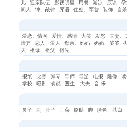
儿
迎亲队伍
影视明星
用餐
游泳
原谅
孕
间人
钟、敲钟
咒语
住处、军营
装饰
自
爱恋、情网
爱情、感情
大笑
发怒
夫妻、
遗弃
恋人、爱人
母亲、妈妈
奶奶、爷爷
夫
祖母、祖父
祖先
报纸
比赛
弹琴
导师
导游
电报
雕像
读
学校
哑剧
演说
医生、大夫
音 乐
鼻子
刺
肚子
耳朵
胳膊
脚
脸色、苍白