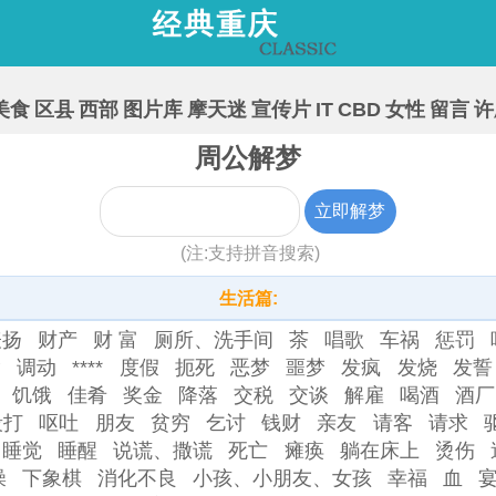
美食
区县
西部
图片库
摩天迷
宣传片
IT
CBD
女性
留言
许
周公解梦
(注:支持拼音搜索)
生活篇:
表扬
财产
财 富
厕所、洗手间
茶
唱歌
车祸
惩罚
偷
调动
****
度假
扼死
恶梦
噩梦
发疯
发烧
发誓
饥饿
佳肴
奖金
降落
交税
交谈
解雇
喝酒
酒厂
殴打
呕吐
朋友
贫穷
乞讨
钱财
亲友
请客
请求
睡觉
睡醒
说谎、撒谎
死亡
瘫痪
躺在床上
烫伤
澡
下象棋
消化不良
小孩、小朋友、女孩
幸福
血