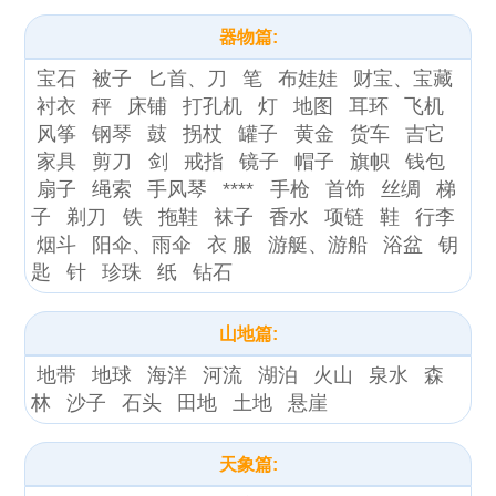
器物篇:
宝石
被子
匕首、刀
笔
布娃娃
财宝、宝藏
衬衣
秤
床铺
打孔机
灯
地图
耳环
飞机
风筝
钢琴
鼓
拐杖
罐子
黄金
货车
吉它
家具
剪刀
剑
戒指
镜子
帽子
旗帜
钱包
扇子
绳索
手风琴
****
手枪
首饰
丝绸
梯
子
剃刀
铁
拖鞋
袜子
香水
项链
鞋
行李
烟斗
阳伞、雨伞
衣 服
游艇、游船
浴盆
钥
匙
针
珍珠
纸
钻石
山地篇:
地带
地球
海洋
河流
湖泊
火山
泉水
森
林
沙子
石头
田地
土地
悬崖
天象篇: