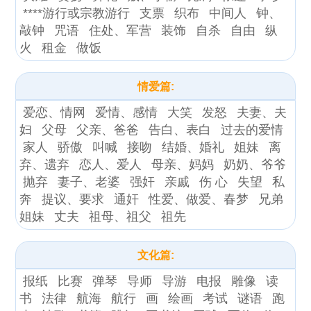
****游行或宗教游行
支票
织布
中间人
钟、
敲钟
咒语
住处、军营
装饰
自杀
自由
纵
火
租金
做饭
情爱篇:
爱恋、情网
爱情、感情
大笑
发怒
夫妻、夫
妇
父母
父亲、爸爸
告白、表白
过去的爱情
家人
骄傲
叫喊
接吻
结婚、婚礼
姐妹
离
弃、遗弃
恋人、爱人
母亲、妈妈
奶奶、爷爷
抛弃
妻子、老婆
强奸
亲戚
伤 心
失望
私
奔
提议、要求
通奸
性爱、做爱、春梦
兄弟
姐妹
丈夫
祖母、祖父
祖先
文化篇:
报纸
比赛
弹琴
导师
导游
电报
雕像
读
书
法律
航海
航行
画
绘画
考试
谜语
跑