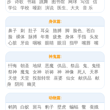
步
诗歌
书籍
跳舞
图书馆
网球
写信
信
学位
学校
哑剧
演说
医生、大夫
音 乐
身体篇:
鼻子
刺
肚子
耳朵
胳膊
脚
脸色、苍白
脸
裸体
脉搏
年青
疲惫
身体
手指
头发
心脏
牙齿
咽喉
眼睛
眼泪
指甲
嘴唇
嘴
神鬼篇:
忏悔
朝圣
地狱
恶魔
供品、祭品
鬼、鬼怪
祭神
魔鬼
女神
祈祷
神
神像
死人
天界
天使
天堂
投胎转世
巫婆
仙女
献供品
献
身
阴间
幽灵
动物篇:
鹌鹑
白蚁
斑马
豹子
壁虎
蝙蝠
鳖
蚕娥