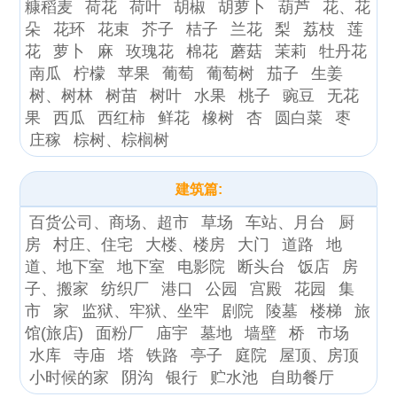
糠稻麦
荷花
荷叶
胡椒
胡萝卜
葫芦
花、花
朵
花环
花束
芥子
桔子
兰花
梨
荔枝
莲
花
萝卜
麻
玫瑰花
棉花
蘑菇
茉莉
牡丹花
南瓜
柠檬
苹果
葡萄
葡萄树
茄子
生姜
树、树林
树苗
树叶
水果
桃子
豌豆
无花
果
西瓜
西红柿
鲜花
橡树
杏
圆白菜
枣
庄稼
棕树、棕榈树
建筑篇:
百货公司、商场、超市
草场
车站、月台
厨
房
村庄、住宅
大楼、楼房
大门
道路
地
道、地下室
地下室
电影院
断头台
饭店
房
子、搬家
纺织厂
港口
公园
宫殿
花园
集
市
家
监狱、牢狱、坐牢
剧院
陵墓
楼梯
旅
馆(旅店)
面粉厂
庙宇
墓地
墙壁
桥
市场
水库
寺庙
塔
铁路
亭子
庭院
屋顶、房顶
小时候的家
阴沟
银行
贮水池
自助餐厅