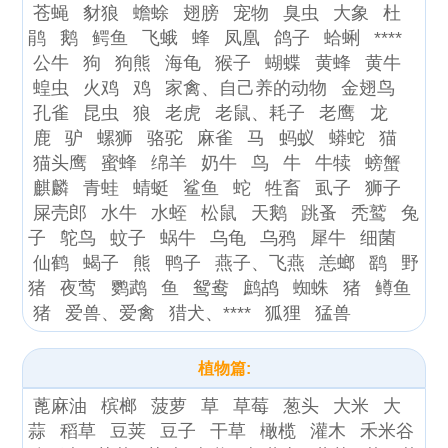
苍蝇
豺狼
蟾蜍
翅膀
宠物
臭虫
大象
杜
鹃
鹅
鳄鱼
飞蛾
蜂
凤凰
鸽子
蛤蜊
****
公牛
狗
狗熊
海龟
猴子
蝴蝶
黄蜂
黄牛
蝗虫
火鸡
鸡
家禽、自己养的动物
金翅鸟
孔雀
昆虫
狼
老虎
老鼠、耗子
老鹰
龙
鹿
驴
螺狮
骆驼
麻雀
马
蚂蚁
蟒蛇
猫
猫头鹰
蜜蜂
绵羊
奶牛
鸟
牛
牛犊
螃蟹
麒麟
青蛙
蜻蜓
鲨鱼
蛇
牲畜
虱子
狮子
屎壳郎
水牛
水蛭
松鼠
天鹅
跳蚤
秃鹫
兔
子
鸵鸟
蚊子
蜗牛
乌龟
乌鸦
犀牛
细菌
仙鹤
蝎子
熊
鸭子
燕子、飞燕
恙螂
鹞
野
猪
夜莺
鹦鹉
鱼
鸳鸯
鹧鸪
蜘蛛
猪
鳟鱼
猪
爱兽、爱禽
猎犬、****
狐狸
猛兽
植物篇:
蓖麻油
槟榔
菠萝
草
草莓
葱头
大米
大
蒜
稻草
豆荚
豆子
干草
橄榄
灌木
禾米谷