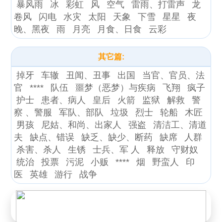
暴风雨
冰
彩虹
风
空气
雷雨、打雷声
龙
卷风
闪电
水灾
太阳
天象
下雪
星星
夜
晚、黑夜
雨
月亮
月食、日食
云彩
其它篇:
掉牙
车辙
丑闻、丑事
出国
当官、官员、法
官
****
队伍
噩梦（恶梦）与疾病
飞翔
疯子
护士
患者、病人
皇后
火箭
监狱
解救
警
察 、警服
军队、部队
垃圾
烈士
轮船
木匠
男孩
尼姑、和尚、出家人
强盗
清洁工、清道
夫
缺点、错误
缺乏、缺少、断药
缺席
人群
杀害、杀人
生锈
士兵、军 人
释放
守财奴
统治
投票
污泥
小贩
****
烟
野蛮人
印
医
英雄
游行
战争