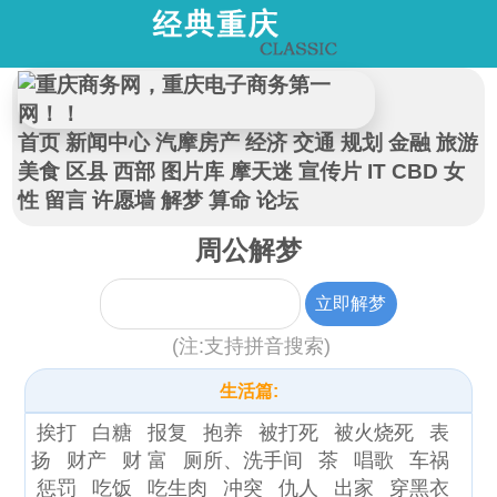
首页
新闻中心
汽摩房产
经济
交通
规划
金融
旅游
美食
区县
西部
图片库
摩天迷
宣传片
IT
CBD
女
性
留言
许愿墙
解梦
算命
论坛
周公解梦
(注:支持拼音搜索)
生活篇:
挨打
白糖
报复
抱养
被打死
被火烧死
表
扬
财产
财 富
厕所、洗手间
茶
唱歌
车祸
惩罚
吃饭
吃生肉
冲突
仇人
出家
穿黑衣