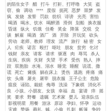
的陌生女子
醋
打斗
打鼾、打呼噜
大笑
盗
窃、偷
调动
****
度假
扼死
恶梦
噩梦
发
疯
发烧
发誓
罚款
纺织
诽谤
光亮
害怕
喝酒
喝水、饮水
喝醉酒
滑倒
划船
换衣服
昏迷
纵火
饥饿
佳肴
奖金
降落
交税
交
谈
解雇
喝酒
酒厂
酒
开除
开玩笑
砍头
劳动
老师、教师
理发
流产
旅行
秘 密
女
人
疟疾
诺言
殴打
呕吐
朋友
贫穷
乞讨
钱财
亲友
请客
请求
驱逐
肉
辱骂
杀人
生病、疾病
失财
失望
手术
受伤
熟人
摔
跤
双胞胎
水淹、溺水
睡觉
睡醒
说谎、撒
谎
死亡
瘫痪
躺在床上
烫伤
逃跑
疼痛
痛
饮
头痛
屠夫
屠宰
脱衣服
王子公主
危险
瘟疫
诬陷、栽赃
侮辱
洗澡
下象棋
消化不
良
小孩、小朋友、女孩
幸福
血
宴请
痒
摇
奖
要求
野餐
遗嘱
艺术家
婴儿
迎亲队伍
影视明星
用餐
游泳
原谅
孕妇、怀孕
运动
灾难
赞扬
葬礼
贼、小偷
扎刺
帐篷
争吵