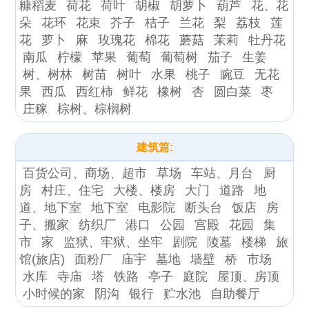
糠稻麦
荷花
荷叶
胡椒
胡萝卜
葫芦
花、花
朵
花环
花束
芥子
桔子
兰花
梨
荔枝
莲
花
萝卜
麻
玫瑰花
棉花
蘑菇
茉莉
牡丹花
南瓜
柠檬
苹果
葡萄
葡萄树
茄子
生姜
树、树林
树苗
树叶
水果
桃子
豌豆
无花
果
西瓜
西红柿
鲜花
橡树
杏
圆白菜
枣
庄稼
棕树、棕榈树
建筑篇:
百货公司、商场、超市
草场
车站、月台
厨
房
村庄、住宅
大楼、楼房
大门
道路
地
道、地下室
地下室
电影院
断头台
饭店
房
子、搬家
纺织厂
港口
公园
宫殿
花园
集
市
家
监狱、牢狱、坐牢
剧院
陵墓
楼梯
旅
馆(旅店)
面粉厂
庙宇
墓地
墙壁
桥
市场
水库
寺庙
塔
铁路
亭子
庭院
屋顶、房顶
小时候的家
阴沟
银行
贮水池
自助餐厅