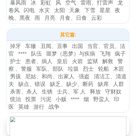
暴风雨
冰
彩虹
风
空气
雷雨、打雷声
龙
卷风
闪电
水灾
太阳
天象
下雪
星星
夜
晚、黑夜
雨
月亮
月食、日食
云彩
其它篇:
掉牙
车辙
丑闻、丑事
出国
当官、官员、法
官
****
队伍
噩梦（恶梦）与疾病
飞翔
疯子
护士
患者、病人
皇后
火箭
监狱
解救
警
察 、警服
军队、部队
垃圾
烈士
轮船
木匠
男孩
尼姑、和尚、出家人
强盗
清洁工、清道
夫
缺点、错误
缺乏、缺少、断药
缺席
人群
杀害、杀人
生锈
士兵、军 人
释放
守财奴
统治
投票
污泥
小贩
****
烟
野蛮人
印
医
英雄
游行
战争