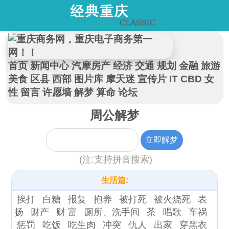
首页
新闻中心
汽摩房产
经济
交通
规划
金融
旅游
美食
区县
西部
图片库
摩天迷
宣传片
IT
CBD
女
性
留言
许愿墙
解梦
算命
论坛
周公解梦
(注:支持拼音搜索)
生活篇:
挨打
白糖
报复
抱养
被打死
被火烧死
表
扬
财产
财 富
厕所、洗手间
茶
唱歌
车祸
惩罚
吃饭
吃生肉
冲突
仇人
出家
穿黑衣