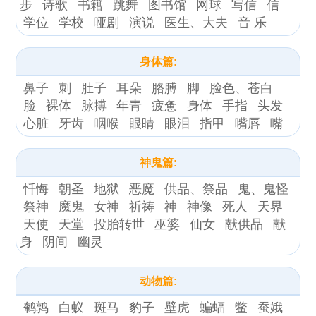
步
诗歌
书籍
跳舞
图书馆
网球
写信
信
学位
学校
哑剧
演说
医生、大夫
音 乐
身体篇:
鼻子
刺
肚子
耳朵
胳膊
脚
脸色、苍白
脸
裸体
脉搏
年青
疲惫
身体
手指
头发
心脏
牙齿
咽喉
眼睛
眼泪
指甲
嘴唇
嘴
神鬼篇:
忏悔
朝圣
地狱
恶魔
供品、祭品
鬼、鬼怪
祭神
魔鬼
女神
祈祷
神
神像
死人
天界
天使
天堂
投胎转世
巫婆
仙女
献供品
献
身
阴间
幽灵
动物篇:
鹌鹑
白蚁
斑马
豹子
壁虎
蝙蝠
鳖
蚕娥