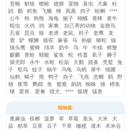
苍蝇
豺狼
蟾蜍
翅膀
宠物
臭虫
大象
杜
鹃
鹅
鳄鱼
飞蛾
蜂
凤凰
鸽子
蛤蜊
****
公牛
狗
狗熊
海龟
猴子
蝴蝶
黄蜂
黄牛
蝗虫
火鸡
鸡
家禽、自己养的动物
金翅鸟
孔雀
昆虫
狼
老虎
老鼠、耗子
老鹰
龙
鹿
驴
螺狮
骆驼
麻雀
马
蚂蚁
蟒蛇
猫
猫头鹰
蜜蜂
绵羊
奶牛
鸟
牛
牛犊
螃蟹
麒麟
青蛙
蜻蜓
鲨鱼
蛇
牲畜
虱子
狮子
屎壳郎
水牛
水蛭
松鼠
天鹅
跳蚤
秃鹫
兔
子
鸵鸟
蚊子
蜗牛
乌龟
乌鸦
犀牛
细菌
仙鹤
蝎子
熊
鸭子
燕子、飞燕
恙螂
鹞
野
猪
夜莺
鹦鹉
鱼
鸳鸯
鹧鸪
蜘蛛
猪
鳟鱼
猪
爱兽、爱禽
猎犬、****
狐狸
猛兽
植物篇:
蓖麻油
槟榔
菠萝
草
草莓
葱头
大米
大
蒜
稻草
豆荚
豆子
干草
橄榄
灌木
禾米谷