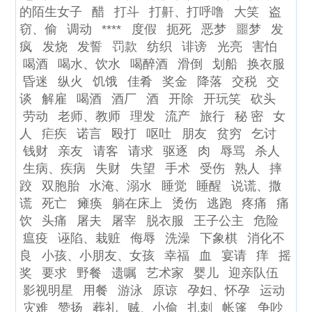
的陌生女子
醋
打斗
打鼾、打呼噜
大笑
盗
窃、偷
调动
****
度假
扼死
恶梦
噩梦
发
疯
发烧
发誓
罚款
纺织
诽谤
光亮
害怕
喝酒
喝水、饮水
喝醉酒
滑倒
划船
换衣服
昏迷
纵火
饥饿
佳肴
奖金
降落
交税
交
谈
解雇
喝酒
酒厂
酒
开除
开玩笑
砍头
劳动
老师、教师
理发
流产
旅行
秘 密
女
人
疟疾
诺言
殴打
呕吐
朋友
贫穷
乞讨
钱财
亲友
请客
请求
驱逐
肉
辱骂
杀人
生病、疾病
失财
失望
手术
受伤
熟人
摔
跤
双胞胎
水淹、溺水
睡觉
睡醒
说谎、撒
谎
死亡
瘫痪
躺在床上
烫伤
逃跑
疼痛
痛
饮
头痛
屠夫
屠宰
脱衣服
王子公主
危险
瘟疫
诬陷、栽赃
侮辱
洗澡
下象棋
消化不
良
小孩、小朋友、女孩
幸福
血
宴请
痒
摇
奖
要求
野餐
遗嘱
艺术家
婴儿
迎亲队伍
影视明星
用餐
游泳
原谅
孕妇、怀孕
运动
灾难
赞扬
葬礼
贼、小偷
扎刺
帐篷
争吵