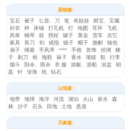
器物篇:
宝石
被子
匕首、刀
笔
布娃娃
财宝、宝藏
衬衣
秤
床铺
打孔机
灯
地图
耳环
飞机
风筝
钢琴
鼓
拐杖
罐子
黄金
货车
吉它
家具
剪刀
剑
戒指
镜子
帽子
旗帜
钱包
扇子
绳索
手风琴
****
手枪
首饰
丝绸
梯
子
剃刀
铁
拖鞋
袜子
香水
项链
鞋
行李
烟斗
阳伞、雨伞
衣 服
游艇、游船
浴盆
钥
匙
针
珍珠
纸
钻石
山地篇:
地带
地球
海洋
河流
湖泊
火山
泉水
森
林
沙子
石头
田地
土地
悬崖
天象篇: