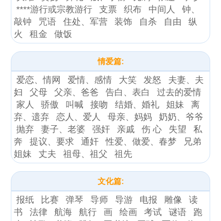
****游行或宗教游行
支票
织布
中间人
钟、
敲钟
咒语
住处、军营
装饰
自杀
自由
纵
火
租金
做饭
情爱篇:
爱恋、情网
爱情、感情
大笑
发怒
夫妻、夫
妇
父母
父亲、爸爸
告白、表白
过去的爱情
家人
骄傲
叫喊
接吻
结婚、婚礼
姐妹
离
弃、遗弃
恋人、爱人
母亲、妈妈
奶奶、爷爷
抛弃
妻子、老婆
强奸
亲戚
伤 心
失望
私
奔
提议、要求
通奸
性爱、做爱、春梦
兄弟
姐妹
丈夫
祖母、祖父
祖先
文化篇:
报纸
比赛
弹琴
导师
导游
电报
雕像
读
书
法律
航海
航行
画
绘画
考试
谜语
跑