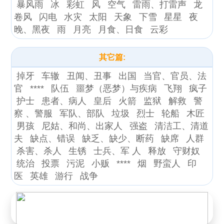
暴风雨
冰
彩虹
风
空气
雷雨、打雷声
龙
卷风
闪电
水灾
太阳
天象
下雪
星星
夜
晚、黑夜
雨
月亮
月食、日食
云彩
其它篇:
掉牙
车辙
丑闻、丑事
出国
当官、官员、法
官
****
队伍
噩梦（恶梦）与疾病
飞翔
疯子
护士
患者、病人
皇后
火箭
监狱
解救
警
察 、警服
军队、部队
垃圾
烈士
轮船
木匠
男孩
尼姑、和尚、出家人
强盗
清洁工、清道
夫
缺点、错误
缺乏、缺少、断药
缺席
人群
杀害、杀人
生锈
士兵、军 人
释放
守财奴
统治
投票
污泥
小贩
****
烟
野蛮人
印
医
英雄
游行
战争