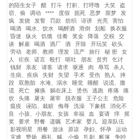
的陌生女子
醋
打斗
打鼾、打呼噜
大笑
盗
窃、偷
调动
****
度假
扼死
恶梦
噩梦
发
疯
发烧
发誓
罚款
纺织
诽谤
光亮
害怕
喝酒
喝水、饮水
喝醉酒
滑倒
划船
换衣服
昏迷
纵火
饥饿
佳肴
奖金
降落
交税
交
谈
解雇
喝酒
酒厂
酒
开除
开玩笑
砍头
劳动
老师、教师
理发
流产
旅行
秘 密
女
人
疟疾
诺言
殴打
呕吐
朋友
贫穷
乞讨
钱财
亲友
请客
请求
驱逐
肉
辱骂
杀人
生病、疾病
失财
失望
手术
受伤
熟人
摔
跤
双胞胎
水淹、溺水
睡觉
睡醒
说谎、撒
谎
死亡
瘫痪
躺在床上
烫伤
逃跑
疼痛
痛
饮
头痛
屠夫
屠宰
脱衣服
王子公主
危险
瘟疫
诬陷、栽赃
侮辱
洗澡
下象棋
消化不
良
小孩、小朋友、女孩
幸福
血
宴请
痒
摇
奖
要求
野餐
遗嘱
艺术家
婴儿
迎亲队伍
影视明星
用餐
游泳
原谅
孕妇、怀孕
运动
灾难
赞扬
葬礼
贼、小偷
扎刺
帐篷
争吵