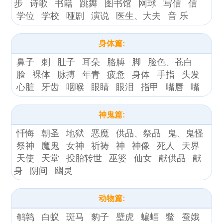
步
诗歌
书籍
跳舞
图书馆
网球
写信
信
学位
学校
哑剧
演说
医生、大夫
音 乐
身体篇:
鼻子
刺
肚子
耳朵
胳膊
脚
脸色、苍白
脸
裸体
脉搏
年青
疲惫
身体
手指
头发
心脏
牙齿
咽喉
眼睛
眼泪
指甲
嘴唇
嘴
神鬼篇:
忏悔
朝圣
地狱
恶魔
供品、祭品
鬼、鬼怪
祭神
魔鬼
女神
祈祷
神
神像
死人
天界
天使
天堂
投胎转世
巫婆
仙女
献供品
献
身
阴间
幽灵
动物篇:
鹌鹑
白蚁
斑马
豹子
壁虎
蝙蝠
鳖
蚕娥