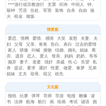
****游行或宗教游行
支票
织布
中间人
钟、
敲钟
咒语
住处、军营
装饰
自杀
自由
纵
火
租金
做饭
情爱篇:
爱恋、情网
爱情、感情
大笑
发怒
夫妻、夫
妇
父母
父亲、爸爸
告白、表白
过去的爱情
家人
骄傲
叫喊
接吻
结婚、婚礼
姐妹
离
弃、遗弃
恋人、爱人
母亲、妈妈
奶奶、爷爷
抛弃
妻子、老婆
强奸
亲戚
伤 心
失望
私
奔
提议、要求
通奸
性爱、做爱、春梦
兄弟
姐妹
丈夫
祖母、祖父
祖先
文化篇:
报纸
比赛
弹琴
导师
导游
电报
雕像
读
书
法律
航海
航行
画
绘画
考试
谜语
跑