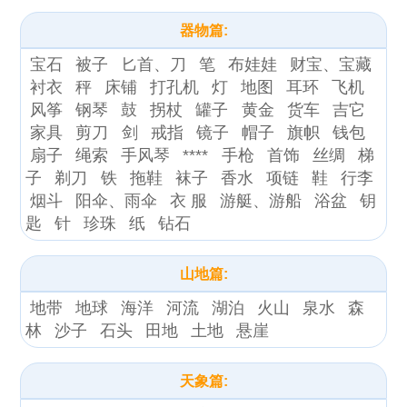
器物篇:
宝石
被子
匕首、刀
笔
布娃娃
财宝、宝藏
衬衣
秤
床铺
打孔机
灯
地图
耳环
飞机
风筝
钢琴
鼓
拐杖
罐子
黄金
货车
吉它
家具
剪刀
剑
戒指
镜子
帽子
旗帜
钱包
扇子
绳索
手风琴
****
手枪
首饰
丝绸
梯
子
剃刀
铁
拖鞋
袜子
香水
项链
鞋
行李
烟斗
阳伞、雨伞
衣 服
游艇、游船
浴盆
钥
匙
针
珍珠
纸
钻石
山地篇:
地带
地球
海洋
河流
湖泊
火山
泉水
森
林
沙子
石头
田地
土地
悬崖
天象篇: