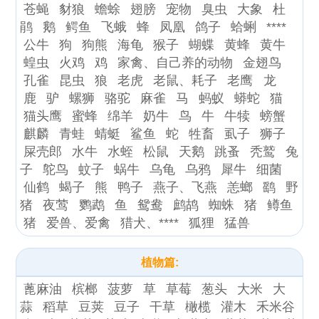
苍蝇
豺狼
蟾蜍
翅膀
宠物
臭虫
大象
杜
鹃
鹅
鳄鱼
飞蛾
蜂
凤凰
鸽子
蛤蜊
****
公牛
狗
狗熊
海龟
猴子
蝴蝶
黄蜂
黄牛
蝗虫
火鸡
鸡
家禽、自己养的动物
金翅鸟
孔雀
昆虫
狼
老虎
老鼠、耗子
老鹰
龙
鹿
驴
螺狮
骆驼
麻雀
马
蚂蚁
蟒蛇
猫
猫头鹰
蜜蜂
绵羊
奶牛
鸟
牛
牛犊
螃蟹
麒麟
青蛙
蜻蜓
鲨鱼
蛇
牲畜
虱子
狮子
屎壳郎
水牛
水蛭
松鼠
天鹅
跳蚤
秃鹫
兔
子
鸵鸟
蚊子
蜗牛
乌龟
乌鸦
犀牛
细菌
仙鹤
蝎子
熊
鸭子
燕子、飞燕
恙螂
鹞
野
猪
夜莺
鹦鹉
鱼
鸳鸯
鹧鸪
蜘蛛
猪
鳟鱼
猪
爱兽、爱禽
猎犬、****
狐狸
猛兽
植物篇:
蓖麻油
槟榔
菠萝
草
草莓
葱头
大米
大
蒜
稻草
豆荚
豆子
干草
橄榄
灌木
禾米谷