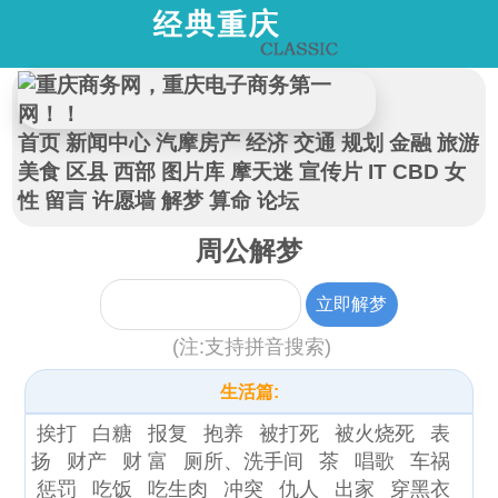
首页
新闻中心
汽摩房产
经济
交通
规划
金融
旅游
美食
区县
西部
图片库
摩天迷
宣传片
IT
CBD
女
性
留言
许愿墙
解梦
算命
论坛
周公解梦
(注:支持拼音搜索)
生活篇:
挨打
白糖
报复
抱养
被打死
被火烧死
表
扬
财产
财 富
厕所、洗手间
茶
唱歌
车祸
惩罚
吃饭
吃生肉
冲突
仇人
出家
穿黑衣