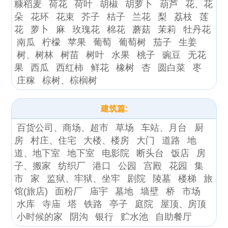
糠稻麦
荷花
荷叶
胡椒
胡萝卜
葫芦
花、花
朵
花环
花束
芥子
桔子
兰花
梨
荔枝
莲
花
萝卜
麻
玫瑰花
棉花
蘑菇
茉莉
牡丹花
南瓜
柠檬
苹果
葡萄
葡萄树
茄子
生姜
树、树林
树苗
树叶
水果
桃子
豌豆
无花
果
西瓜
西红柿
鲜花
橡树
杏
圆白菜
枣
庄稼
棕树、棕榈树
建筑篇:
百货公司、商场、超市
草场
车站、月台
厨
房
村庄、住宅
大楼、楼房
大门
道路
地
道、地下室
地下室
电影院
断头台
饭店
房
子、搬家
纺织厂
港口
公园
宫殿
花园
集
市
家
监狱、牢狱、坐牢
剧院
陵墓
楼梯
旅
馆(旅店)
面粉厂
庙宇
墓地
墙壁
桥
市场
水库
寺庙
塔
铁路
亭子
庭院
屋顶、房顶
小时候的家
阴沟
银行
贮水池
自助餐厅