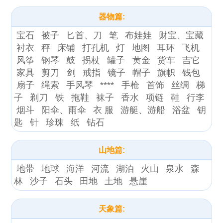
器物篇:
宝石
被子
匕首、刀
笔
布娃娃
财宝、宝藏
衬衣
秤
床铺
打孔机
灯
地图
耳环
飞机
风筝
钢琴
鼓
拐杖
罐子
黄金
货车
吉它
家具
剪刀
剑
戒指
镜子
帽子
旗帜
钱包
扇子
绳索
手风琴
****
手枪
首饰
丝绸
梯
子
剃刀
铁
拖鞋
袜子
香水
项链
鞋
行李
烟斗
阳伞、雨伞
衣 服
游艇、游船
浴盆
钥
匙
针
珍珠
纸
钻石
山地篇:
地带
地球
海洋
河流
湖泊
火山
泉水
森
林
沙子
石头
田地
土地
悬崖
天象篇: