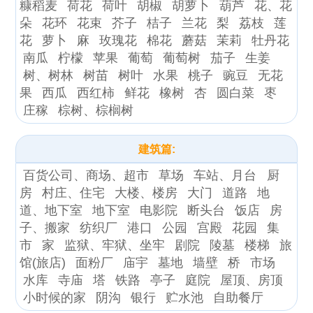
糠稻麦
荷花
荷叶
胡椒
胡萝卜
葫芦
花、花
朵
花环
花束
芥子
桔子
兰花
梨
荔枝
莲
花
萝卜
麻
玫瑰花
棉花
蘑菇
茉莉
牡丹花
南瓜
柠檬
苹果
葡萄
葡萄树
茄子
生姜
树、树林
树苗
树叶
水果
桃子
豌豆
无花
果
西瓜
西红柿
鲜花
橡树
杏
圆白菜
枣
庄稼
棕树、棕榈树
建筑篇:
百货公司、商场、超市
草场
车站、月台
厨
房
村庄、住宅
大楼、楼房
大门
道路
地
道、地下室
地下室
电影院
断头台
饭店
房
子、搬家
纺织厂
港口
公园
宫殿
花园
集
市
家
监狱、牢狱、坐牢
剧院
陵墓
楼梯
旅
馆(旅店)
面粉厂
庙宇
墓地
墙壁
桥
市场
水库
寺庙
塔
铁路
亭子
庭院
屋顶、房顶
小时候的家
阴沟
银行
贮水池
自助餐厅