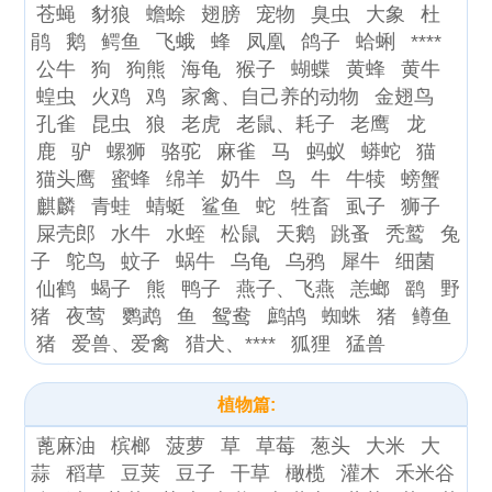
苍蝇
豺狼
蟾蜍
翅膀
宠物
臭虫
大象
杜
鹃
鹅
鳄鱼
飞蛾
蜂
凤凰
鸽子
蛤蜊
****
公牛
狗
狗熊
海龟
猴子
蝴蝶
黄蜂
黄牛
蝗虫
火鸡
鸡
家禽、自己养的动物
金翅鸟
孔雀
昆虫
狼
老虎
老鼠、耗子
老鹰
龙
鹿
驴
螺狮
骆驼
麻雀
马
蚂蚁
蟒蛇
猫
猫头鹰
蜜蜂
绵羊
奶牛
鸟
牛
牛犊
螃蟹
麒麟
青蛙
蜻蜓
鲨鱼
蛇
牲畜
虱子
狮子
屎壳郎
水牛
水蛭
松鼠
天鹅
跳蚤
秃鹫
兔
子
鸵鸟
蚊子
蜗牛
乌龟
乌鸦
犀牛
细菌
仙鹤
蝎子
熊
鸭子
燕子、飞燕
恙螂
鹞
野
猪
夜莺
鹦鹉
鱼
鸳鸯
鹧鸪
蜘蛛
猪
鳟鱼
猪
爱兽、爱禽
猎犬、****
狐狸
猛兽
植物篇:
蓖麻油
槟榔
菠萝
草
草莓
葱头
大米
大
蒜
稻草
豆荚
豆子
干草
橄榄
灌木
禾米谷