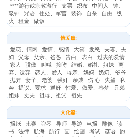
****游行或宗教游行
支票
织布
中间人
钟、
敲钟
咒语
住处、军营
装饰
自杀
自由
纵
火
租金
做饭
情爱篇:
爱恋、情网
爱情、感情
大笑
发怒
夫妻、夫
妇
父母
父亲、爸爸
告白、表白
过去的爱情
家人
骄傲
叫喊
接吻
结婚、婚礼
姐妹
离
弃、遗弃
恋人、爱人
母亲、妈妈
奶奶、爷爷
抛弃
妻子、老婆
强奸
亲戚
伤 心
失望
私
奔
提议、要求
通奸
性爱、做爱、春梦
兄弟
姐妹
丈夫
祖母、祖父
祖先
文化篇:
报纸
比赛
弹琴
导师
导游
电报
雕像
读
书
法律
航海
航行
画
绘画
考试
谜语
跑