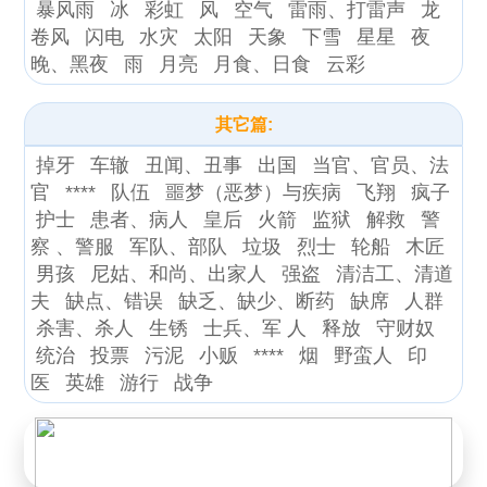
暴风雨
冰
彩虹
风
空气
雷雨、打雷声
龙
卷风
闪电
水灾
太阳
天象
下雪
星星
夜
晚、黑夜
雨
月亮
月食、日食
云彩
其它篇:
掉牙
车辙
丑闻、丑事
出国
当官、官员、法
官
****
队伍
噩梦（恶梦）与疾病
飞翔
疯子
护士
患者、病人
皇后
火箭
监狱
解救
警
察 、警服
军队、部队
垃圾
烈士
轮船
木匠
男孩
尼姑、和尚、出家人
强盗
清洁工、清道
夫
缺点、错误
缺乏、缺少、断药
缺席
人群
杀害、杀人
生锈
士兵、军 人
释放
守财奴
统治
投票
污泥
小贩
****
烟
野蛮人
印
医
英雄
游行
战争