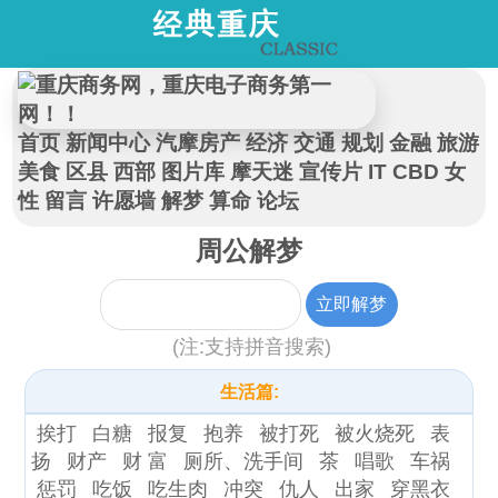
首页
新闻中心
汽摩房产
经济
交通
规划
金融
旅游
美食
区县
西部
图片库
摩天迷
宣传片
IT
CBD
女
性
留言
许愿墙
解梦
算命
论坛
周公解梦
(注:支持拼音搜索)
生活篇:
挨打
白糖
报复
抱养
被打死
被火烧死
表
扬
财产
财 富
厕所、洗手间
茶
唱歌
车祸
惩罚
吃饭
吃生肉
冲突
仇人
出家
穿黑衣