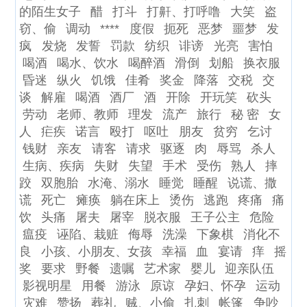
的陌生女子
醋
打斗
打鼾、打呼噜
大笑
盗
窃、偷
调动
****
度假
扼死
恶梦
噩梦
发
疯
发烧
发誓
罚款
纺织
诽谤
光亮
害怕
喝酒
喝水、饮水
喝醉酒
滑倒
划船
换衣服
昏迷
纵火
饥饿
佳肴
奖金
降落
交税
交
谈
解雇
喝酒
酒厂
酒
开除
开玩笑
砍头
劳动
老师、教师
理发
流产
旅行
秘 密
女
人
疟疾
诺言
殴打
呕吐
朋友
贫穷
乞讨
钱财
亲友
请客
请求
驱逐
肉
辱骂
杀人
生病、疾病
失财
失望
手术
受伤
熟人
摔
跤
双胞胎
水淹、溺水
睡觉
睡醒
说谎、撒
谎
死亡
瘫痪
躺在床上
烫伤
逃跑
疼痛
痛
饮
头痛
屠夫
屠宰
脱衣服
王子公主
危险
瘟疫
诬陷、栽赃
侮辱
洗澡
下象棋
消化不
良
小孩、小朋友、女孩
幸福
血
宴请
痒
摇
奖
要求
野餐
遗嘱
艺术家
婴儿
迎亲队伍
影视明星
用餐
游泳
原谅
孕妇、怀孕
运动
灾难
赞扬
葬礼
贼、小偷
扎刺
帐篷
争吵