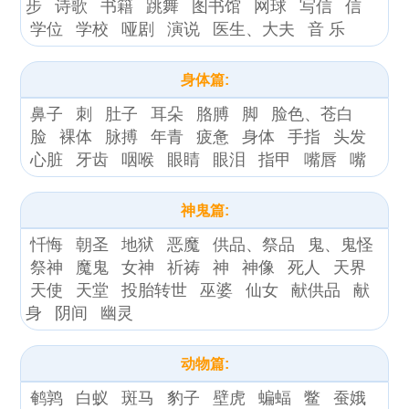
步
诗歌
书籍
跳舞
图书馆
网球
写信
信
学位
学校
哑剧
演说
医生、大夫
音 乐
身体篇:
鼻子
刺
肚子
耳朵
胳膊
脚
脸色、苍白
脸
裸体
脉搏
年青
疲惫
身体
手指
头发
心脏
牙齿
咽喉
眼睛
眼泪
指甲
嘴唇
嘴
神鬼篇:
忏悔
朝圣
地狱
恶魔
供品、祭品
鬼、鬼怪
祭神
魔鬼
女神
祈祷
神
神像
死人
天界
天使
天堂
投胎转世
巫婆
仙女
献供品
献
身
阴间
幽灵
动物篇:
鹌鹑
白蚁
斑马
豹子
壁虎
蝙蝠
鳖
蚕娥