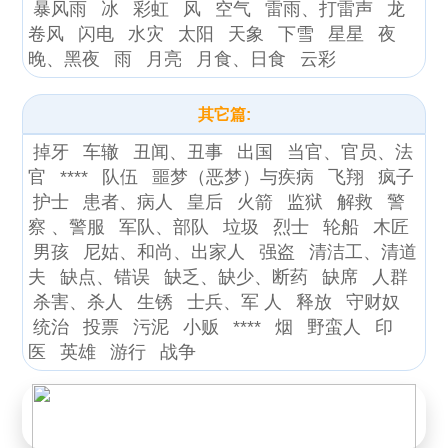
暴风雨
冰
彩虹
风
空气
雷雨、打雷声
龙
卷风
闪电
水灾
太阳
天象
下雪
星星
夜
晚、黑夜
雨
月亮
月食、日食
云彩
其它篇:
掉牙
车辙
丑闻、丑事
出国
当官、官员、法
官
****
队伍
噩梦（恶梦）与疾病
飞翔
疯子
护士
患者、病人
皇后
火箭
监狱
解救
警
察 、警服
军队、部队
垃圾
烈士
轮船
木匠
男孩
尼姑、和尚、出家人
强盗
清洁工、清道
夫
缺点、错误
缺乏、缺少、断药
缺席
人群
杀害、杀人
生锈
士兵、军 人
释放
守财奴
统治
投票
污泥
小贩
****
烟
野蛮人
印
医
英雄
游行
战争