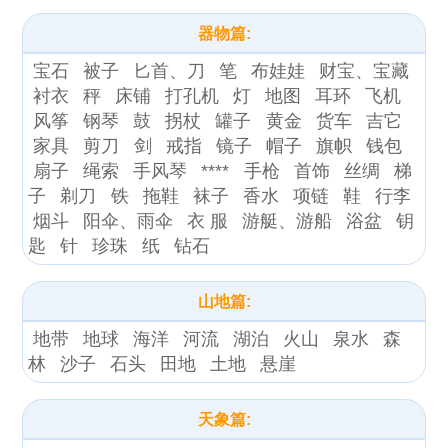
器物篇:
宝石
被子
匕首、刀
笔
布娃娃
财宝、宝藏
衬衣
秤
床铺
打孔机
灯
地图
耳环
飞机
风筝
钢琴
鼓
拐杖
罐子
黄金
货车
吉它
家具
剪刀
剑
戒指
镜子
帽子
旗帜
钱包
扇子
绳索
手风琴
****
手枪
首饰
丝绸
梯
子
剃刀
铁
拖鞋
袜子
香水
项链
鞋
行李
烟斗
阳伞、雨伞
衣 服
游艇、游船
浴盆
钥
匙
针
珍珠
纸
钻石
山地篇:
地带
地球
海洋
河流
湖泊
火山
泉水
森
林
沙子
石头
田地
土地
悬崖
天象篇: