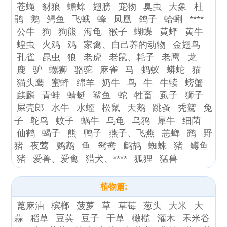
苍蝇
豺狼
蟾蜍
翅膀
宠物
臭虫
大象
杜
鹃
鹅
鳄鱼
飞蛾
蜂
凤凰
鸽子
蛤蜊
****
公牛
狗
狗熊
海龟
猴子
蝴蝶
黄蜂
黄牛
蝗虫
火鸡
鸡
家禽、自己养的动物
金翅鸟
孔雀
昆虫
狼
老虎
老鼠、耗子
老鹰
龙
鹿
驴
螺狮
骆驼
麻雀
马
蚂蚁
蟒蛇
猫
猫头鹰
蜜蜂
绵羊
奶牛
鸟
牛
牛犊
螃蟹
麒麟
青蛙
蜻蜓
鲨鱼
蛇
牲畜
虱子
狮子
屎壳郎
水牛
水蛭
松鼠
天鹅
跳蚤
秃鹫
兔
子
鸵鸟
蚊子
蜗牛
乌龟
乌鸦
犀牛
细菌
仙鹤
蝎子
熊
鸭子
燕子、飞燕
恙螂
鹞
野
猪
夜莺
鹦鹉
鱼
鸳鸯
鹧鸪
蜘蛛
猪
鳟鱼
猪
爱兽、爱禽
猎犬、****
狐狸
猛兽
植物篇:
蓖麻油
槟榔
菠萝
草
草莓
葱头
大米
大
蒜
稻草
豆荚
豆子
干草
橄榄
灌木
禾米谷