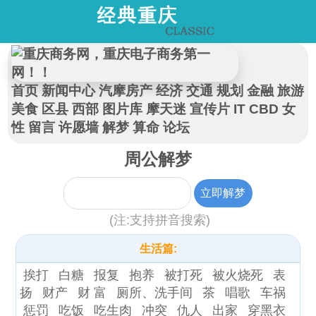
首页
新闻中心
汽摩房产
经济
交通
规划
金融
旅游
美食
区县
西部
图片库
摩天迷
宣传片
IT
CBD
女
性
留言
许愿墙
解梦
算命
论坛
周公解梦
(注:支持拼音搜索)
生活篇:
挨打
白糖
报复
抱养
被打死
被火烧死
表
扬
财产
财 富
厕所、洗手间
茶
唱歌
车祸
惩罚
吃饭
吃生肉
冲突
仇人
出家
穿黑衣