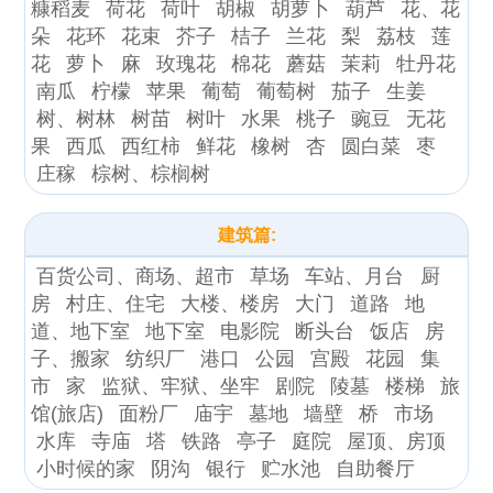
糠稻麦
荷花
荷叶
胡椒
胡萝卜
葫芦
花、花
朵
花环
花束
芥子
桔子
兰花
梨
荔枝
莲
花
萝卜
麻
玫瑰花
棉花
蘑菇
茉莉
牡丹花
南瓜
柠檬
苹果
葡萄
葡萄树
茄子
生姜
树、树林
树苗
树叶
水果
桃子
豌豆
无花
果
西瓜
西红柿
鲜花
橡树
杏
圆白菜
枣
庄稼
棕树、棕榈树
建筑篇:
百货公司、商场、超市
草场
车站、月台
厨
房
村庄、住宅
大楼、楼房
大门
道路
地
道、地下室
地下室
电影院
断头台
饭店
房
子、搬家
纺织厂
港口
公园
宫殿
花园
集
市
家
监狱、牢狱、坐牢
剧院
陵墓
楼梯
旅
馆(旅店)
面粉厂
庙宇
墓地
墙壁
桥
市场
水库
寺庙
塔
铁路
亭子
庭院
屋顶、房顶
小时候的家
阴沟
银行
贮水池
自助餐厅