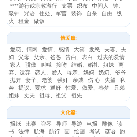
****游行或宗教游行
支票
织布
中间人
钟、
敲钟
咒语
住处、军营
装饰
自杀
自由
纵
火
租金
做饭
情爱篇:
爱恋、情网
爱情、感情
大笑
发怒
夫妻、夫
妇
父母
父亲、爸爸
告白、表白
过去的爱情
家人
骄傲
叫喊
接吻
结婚、婚礼
姐妹
离
弃、遗弃
恋人、爱人
母亲、妈妈
奶奶、爷爷
抛弃
妻子、老婆
强奸
亲戚
伤 心
失望
私
奔
提议、要求
通奸
性爱、做爱、春梦
兄弟
姐妹
丈夫
祖母、祖父
祖先
文化篇:
报纸
比赛
弹琴
导师
导游
电报
雕像
读
书
法律
航海
航行
画
绘画
考试
谜语
跑