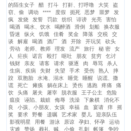
的陌生女子
醋
打斗
打鼾、打呼噜
大笑
盗
窃、偷
调动
****
度假
扼死
恶梦
噩梦
发
疯
发烧
发誓
罚款
纺织
诽谤
光亮
害怕
喝酒
喝水、饮水
喝醉酒
滑倒
划船
换衣服
昏迷
纵火
饥饿
佳肴
奖金
降落
交税
交
谈
解雇
喝酒
酒厂
酒
开除
开玩笑
砍头
劳动
老师、教师
理发
流产
旅行
秘 密
女
人
疟疾
诺言
殴打
呕吐
朋友
贫穷
乞讨
钱财
亲友
请客
请求
驱逐
肉
辱骂
杀人
生病、疾病
失财
失望
手术
受伤
熟人
摔
跤
双胞胎
水淹、溺水
睡觉
睡醒
说谎、撒
谎
死亡
瘫痪
躺在床上
烫伤
逃跑
疼痛
痛
饮
头痛
屠夫
屠宰
脱衣服
王子公主
危险
瘟疫
诬陷、栽赃
侮辱
洗澡
下象棋
消化不
良
小孩、小朋友、女孩
幸福
血
宴请
痒
摇
奖
要求
野餐
遗嘱
艺术家
婴儿
迎亲队伍
影视明星
用餐
游泳
原谅
孕妇、怀孕
运动
灾难
赞扬
葬礼
贼、小偷
扎刺
帐篷
争吵