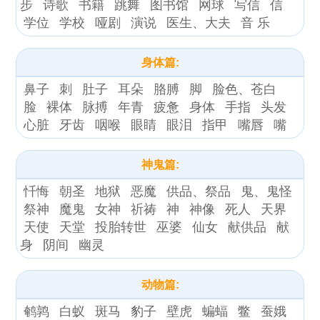
步
诗歌
书籍
跳舞
图书馆
网球
写信
信
学位
学校
哑剧
演说
医生、大夫
音 乐
身体篇:
鼻子
刺
肚子
耳朵
胳膊
脚
脸色、苍白
脸
裸体
脉搏
年青
疲惫
身体
手指
头发
心脏
牙齿
咽喉
眼睛
眼泪
指甲
嘴唇
嘴
神鬼篇:
忏悔
朝圣
地狱
恶魔
供品、祭品
鬼、鬼怪
祭神
魔鬼
女神
祈祷
神
神像
死人
天界
天使
天堂
投胎转世
巫婆
仙女
献供品
献
身
阴间
幽灵
动物篇:
鹌鹑
白蚁
斑马
豹子
壁虎
蝙蝠
鳖
蚕娥