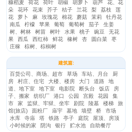
糠稻麦
荷花
荷叶
胡椒
胡萝卜
葫芦
花、花
朵
花环
花束
芥子
桔子
兰花
梨
荔枝
莲
花
萝卜
麻
玫瑰花
棉花
蘑菇
茉莉
牡丹花
南瓜
柠檬
苹果
葡萄
葡萄树
茄子
生姜
树、树林
树苗
树叶
水果
桃子
豌豆
无花
果
西瓜
西红柿
鲜花
橡树
杏
圆白菜
枣
庄稼
棕树、棕榈树
建筑篇:
百货公司、商场、超市
草场
车站、月台
厨
房
村庄、住宅
大楼、楼房
大门
道路
地
道、地下室
地下室
电影院
断头台
饭店
房
子、搬家
纺织厂
港口
公园
宫殿
花园
集
市
家
监狱、牢狱、坐牢
剧院
陵墓
楼梯
旅
馆(旅店)
面粉厂
庙宇
墓地
墙壁
桥
市场
水库
寺庙
塔
铁路
亭子
庭院
屋顶、房顶
小时候的家
阴沟
银行
贮水池
自助餐厅