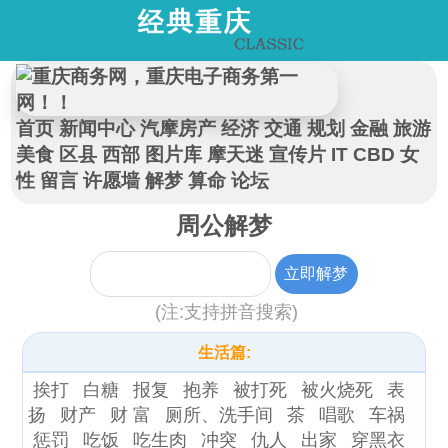
首页
新闻中心
汽摩房产
经济
交通
规划
金融
旅游
美食
区县
西部
图片库
摩天迷
宣传片
IT
CBD
女
性
留言
许愿墙
解梦
算命
论坛
周公解梦
(注:支持拼音搜索)
生活篇:
挨打
白糖
报复
抱养
被打死
被火烧死
表
扬
财产
财 富
厕所、洗手间
茶
唱歌
车祸
惩罚
吃饭
吃生肉
冲突
仇人
出家
穿黑衣