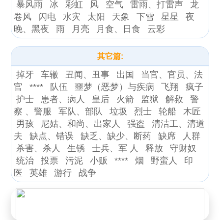
暴风雨
冰
彩虹
风
空气
雷雨、打雷声
龙
卷风
闪电
水灾
太阳
天象
下雪
星星
夜
晚、黑夜
雨
月亮
月食、日食
云彩
其它篇:
掉牙
车辙
丑闻、丑事
出国
当官、官员、法
官
****
队伍
噩梦（恶梦）与疾病
飞翔
疯子
护士
患者、病人
皇后
火箭
监狱
解救
警
察 、警服
军队、部队
垃圾
烈士
轮船
木匠
男孩
尼姑、和尚、出家人
强盗
清洁工、清道
夫
缺点、错误
缺乏、缺少、断药
缺席
人群
杀害、杀人
生锈
士兵、军 人
释放
守财奴
统治
投票
污泥
小贩
****
烟
野蛮人
印
医
英雄
游行
战争