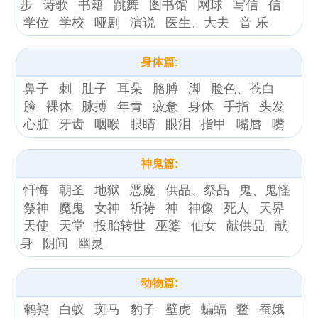
步
诗歌
书籍
跳舞
图书馆
网球
写信
信
学位
学校
哑剧
演说
医生、大夫
音 乐
身体篇:
鼻子
刺
肚子
耳朵
胳膊
脚
脸色、苍白
脸
裸体
脉搏
年青
疲惫
身体
手指
头发
心脏
牙齿
咽喉
眼睛
眼泪
指甲
嘴唇
嘴
神鬼篇:
忏悔
朝圣
地狱
恶魔
供品、祭品
鬼、鬼怪
祭神
魔鬼
女神
祈祷
神
神像
死人
天界
天使
天堂
投胎转世
巫婆
仙女
献供品
献
身
阴间
幽灵
动物篇:
鹌鹑
白蚁
斑马
豹子
壁虎
蝙蝠
鳖
蚕娥