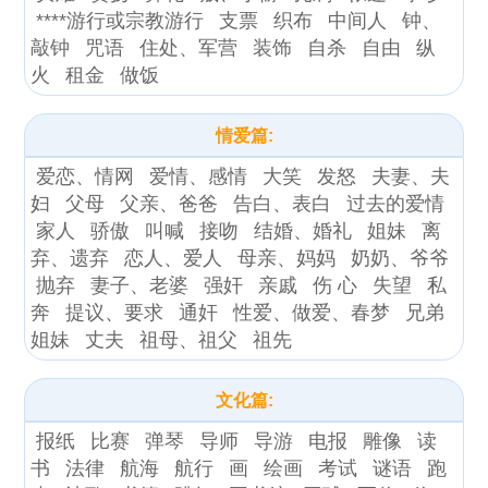
****游行或宗教游行
支票
织布
中间人
钟、
敲钟
咒语
住处、军营
装饰
自杀
自由
纵
火
租金
做饭
情爱篇:
爱恋、情网
爱情、感情
大笑
发怒
夫妻、夫
妇
父母
父亲、爸爸
告白、表白
过去的爱情
家人
骄傲
叫喊
接吻
结婚、婚礼
姐妹
离
弃、遗弃
恋人、爱人
母亲、妈妈
奶奶、爷爷
抛弃
妻子、老婆
强奸
亲戚
伤 心
失望
私
奔
提议、要求
通奸
性爱、做爱、春梦
兄弟
姐妹
丈夫
祖母、祖父
祖先
文化篇:
报纸
比赛
弹琴
导师
导游
电报
雕像
读
书
法律
航海
航行
画
绘画
考试
谜语
跑