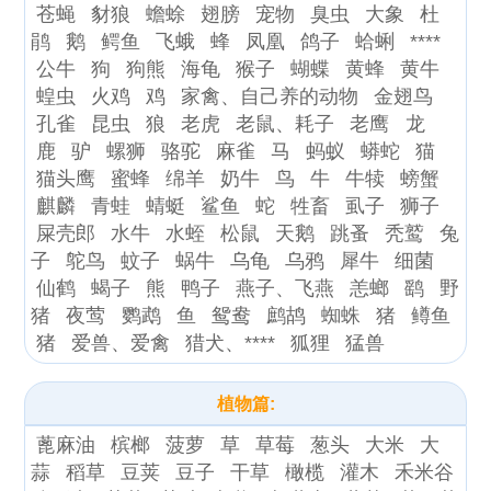
苍蝇
豺狼
蟾蜍
翅膀
宠物
臭虫
大象
杜
鹃
鹅
鳄鱼
飞蛾
蜂
凤凰
鸽子
蛤蜊
****
公牛
狗
狗熊
海龟
猴子
蝴蝶
黄蜂
黄牛
蝗虫
火鸡
鸡
家禽、自己养的动物
金翅鸟
孔雀
昆虫
狼
老虎
老鼠、耗子
老鹰
龙
鹿
驴
螺狮
骆驼
麻雀
马
蚂蚁
蟒蛇
猫
猫头鹰
蜜蜂
绵羊
奶牛
鸟
牛
牛犊
螃蟹
麒麟
青蛙
蜻蜓
鲨鱼
蛇
牲畜
虱子
狮子
屎壳郎
水牛
水蛭
松鼠
天鹅
跳蚤
秃鹫
兔
子
鸵鸟
蚊子
蜗牛
乌龟
乌鸦
犀牛
细菌
仙鹤
蝎子
熊
鸭子
燕子、飞燕
恙螂
鹞
野
猪
夜莺
鹦鹉
鱼
鸳鸯
鹧鸪
蜘蛛
猪
鳟鱼
猪
爱兽、爱禽
猎犬、****
狐狸
猛兽
植物篇:
蓖麻油
槟榔
菠萝
草
草莓
葱头
大米
大
蒜
稻草
豆荚
豆子
干草
橄榄
灌木
禾米谷