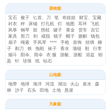
器物篇:
宝石
被子
匕首、刀
笔
布娃娃
财宝、宝藏
衬衣
秤
床铺
打孔机
灯
地图
耳环
飞机
风筝
钢琴
鼓
拐杖
罐子
黄金
货车
吉它
家具
剪刀
剑
戒指
镜子
帽子
旗帜
钱包
扇子
绳索
手风琴
****
手枪
首饰
丝绸
梯
子
剃刀
铁
拖鞋
袜子
香水
项链
鞋
行李
烟斗
阳伞、雨伞
衣 服
游艇、游船
浴盆
钥
匙
针
珍珠
纸
钻石
山地篇:
地带
地球
海洋
河流
湖泊
火山
泉水
森
林
沙子
石头
田地
土地
悬崖
天象篇: