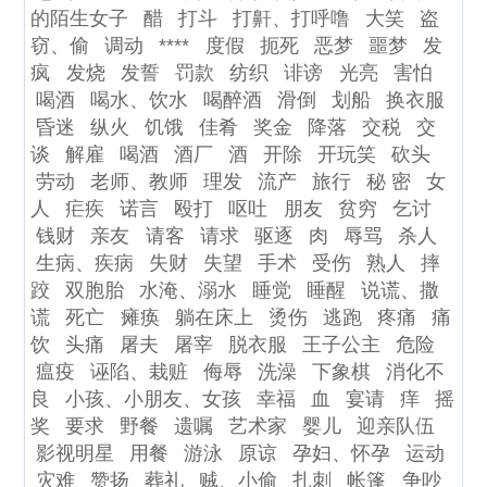
的陌生女子
醋
打斗
打鼾、打呼噜
大笑
盗
窃、偷
调动
****
度假
扼死
恶梦
噩梦
发
疯
发烧
发誓
罚款
纺织
诽谤
光亮
害怕
喝酒
喝水、饮水
喝醉酒
滑倒
划船
换衣服
昏迷
纵火
饥饿
佳肴
奖金
降落
交税
交
谈
解雇
喝酒
酒厂
酒
开除
开玩笑
砍头
劳动
老师、教师
理发
流产
旅行
秘 密
女
人
疟疾
诺言
殴打
呕吐
朋友
贫穷
乞讨
钱财
亲友
请客
请求
驱逐
肉
辱骂
杀人
生病、疾病
失财
失望
手术
受伤
熟人
摔
跤
双胞胎
水淹、溺水
睡觉
睡醒
说谎、撒
谎
死亡
瘫痪
躺在床上
烫伤
逃跑
疼痛
痛
饮
头痛
屠夫
屠宰
脱衣服
王子公主
危险
瘟疫
诬陷、栽赃
侮辱
洗澡
下象棋
消化不
良
小孩、小朋友、女孩
幸福
血
宴请
痒
摇
奖
要求
野餐
遗嘱
艺术家
婴儿
迎亲队伍
影视明星
用餐
游泳
原谅
孕妇、怀孕
运动
灾难
赞扬
葬礼
贼、小偷
扎刺
帐篷
争吵