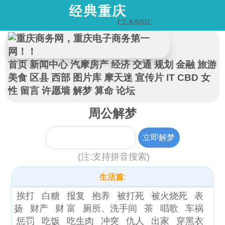
首页
新闻中心
汽摩房产
经济
交通
规划
金融
旅游
美食
区县
西部
图片库
摩天迷
宣传片
IT
CBD
女
性
留言
许愿墙
解梦
算命
论坛
周公解梦
(注:支持拼音搜索)
生活篇:
挨打
白糖
报复
抱养
被打死
被火烧死
表
扬
财产
财 富
厕所、洗手间
茶
唱歌
车祸
惩罚
吃饭
吃生肉
冲突
仇人
出家
穿黑衣