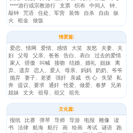
****游行或宗教游行
支票
织布
中间人
钟、
敲钟
咒语
住处、军营
装饰
自杀
自由
纵
火
租金
做饭
情爱篇:
爱恋、情网
爱情、感情
大笑
发怒
夫妻、夫
妇
父母
父亲、爸爸
告白、表白
过去的爱情
家人
骄傲
叫喊
接吻
结婚、婚礼
姐妹
离
弃、遗弃
恋人、爱人
母亲、妈妈
奶奶、爷爷
抛弃
妻子、老婆
强奸
亲戚
伤 心
失望
私
奔
提议、要求
通奸
性爱、做爱、春梦
兄弟
姐妹
丈夫
祖母、祖父
祖先
文化篇:
报纸
比赛
弹琴
导师
导游
电报
雕像
读
书
法律
航海
航行
画
绘画
考试
谜语
跑