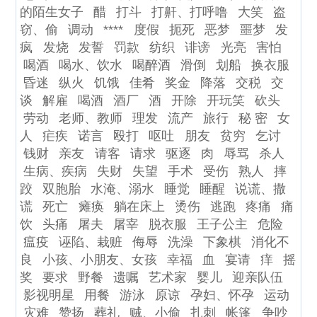
的陌生女子
醋
打斗
打鼾、打呼噜
大笑
盗
窃、偷
调动
****
度假
扼死
恶梦
噩梦
发
疯
发烧
发誓
罚款
纺织
诽谤
光亮
害怕
喝酒
喝水、饮水
喝醉酒
滑倒
划船
换衣服
昏迷
纵火
饥饿
佳肴
奖金
降落
交税
交
谈
解雇
喝酒
酒厂
酒
开除
开玩笑
砍头
劳动
老师、教师
理发
流产
旅行
秘 密
女
人
疟疾
诺言
殴打
呕吐
朋友
贫穷
乞讨
钱财
亲友
请客
请求
驱逐
肉
辱骂
杀人
生病、疾病
失财
失望
手术
受伤
熟人
摔
跤
双胞胎
水淹、溺水
睡觉
睡醒
说谎、撒
谎
死亡
瘫痪
躺在床上
烫伤
逃跑
疼痛
痛
饮
头痛
屠夫
屠宰
脱衣服
王子公主
危险
瘟疫
诬陷、栽赃
侮辱
洗澡
下象棋
消化不
良
小孩、小朋友、女孩
幸福
血
宴请
痒
摇
奖
要求
野餐
遗嘱
艺术家
婴儿
迎亲队伍
影视明星
用餐
游泳
原谅
孕妇、怀孕
运动
灾难
赞扬
葬礼
贼、小偷
扎刺
帐篷
争吵