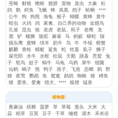
苍蝇
豺狼
蟾蜍
翅膀
宠物
臭虫
大象
杜
鹃
鹅
鳄鱼
飞蛾
蜂
凤凰
鸽子
蛤蜊
****
公牛
狗
狗熊
海龟
猴子
蝴蝶
黄蜂
黄牛
蝗虫
火鸡
鸡
家禽、自己养的动物
金翅鸟
孔雀
昆虫
狼
老虎
老鼠、耗子
老鹰
龙
鹿
驴
螺狮
骆驼
麻雀
马
蚂蚁
蟒蛇
猫
猫头鹰
蜜蜂
绵羊
奶牛
鸟
牛
牛犊
螃蟹
麒麟
青蛙
蜻蜓
鲨鱼
蛇
牲畜
虱子
狮子
屎壳郎
水牛
水蛭
松鼠
天鹅
跳蚤
秃鹫
兔
子
鸵鸟
蚊子
蜗牛
乌龟
乌鸦
犀牛
细菌
仙鹤
蝎子
熊
鸭子
燕子、飞燕
恙螂
鹞
野
猪
夜莺
鹦鹉
鱼
鸳鸯
鹧鸪
蜘蛛
猪
鳟鱼
猪
爱兽、爱禽
猎犬、****
狐狸
猛兽
植物篇:
蓖麻油
槟榔
菠萝
草
草莓
葱头
大米
大
蒜
稻草
豆荚
豆子
干草
橄榄
灌木
禾米谷