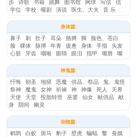
步
诗歌
书籍
跳舞
图书馆
网球
写信
信
学位
学校
哑剧
演说
医生、大夫
音 乐
身体篇:
鼻子
刺
肚子
耳朵
胳膊
脚
脸色、苍白
脸
裸体
脉搏
年青
疲惫
身体
手指
头发
心脏
牙齿
咽喉
眼睛
眼泪
指甲
嘴唇
嘴
神鬼篇:
忏悔
朝圣
地狱
恶魔
供品、祭品
鬼、鬼怪
祭神
魔鬼
女神
祈祷
神
神像
死人
天界
天使
天堂
投胎转世
巫婆
仙女
献供品
献
身
阴间
幽灵
动物篇:
鹌鹑
白蚁
斑马
豹子
壁虎
蝙蝠
鳖
蚕娥