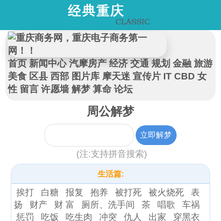
首页
新闻中心
汽摩房产
经济
交通
规划
金融
旅游
美食
区县
西部
图片库
摩天迷
宣传片
IT
CBD
女
性
留言
许愿墙
解梦
算命
论坛
周公解梦
(注:支持拼音搜索)
生活篇:
挨打
白糖
报复
抱养
被打死
被火烧死
表
扬
财产
财 富
厕所、洗手间
茶
唱歌
车祸
惩罚
吃饭
吃生肉
冲突
仇人
出家
穿黑衣