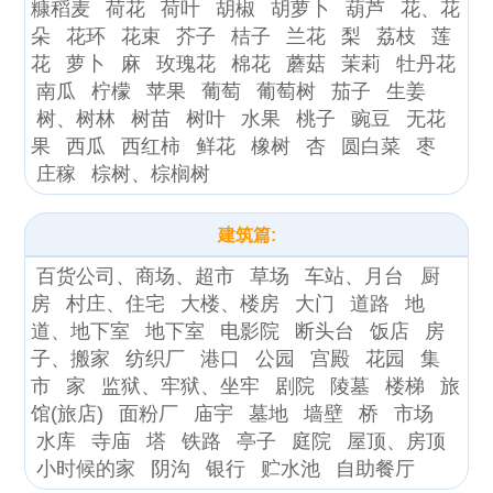
糠稻麦
荷花
荷叶
胡椒
胡萝卜
葫芦
花、花
朵
花环
花束
芥子
桔子
兰花
梨
荔枝
莲
花
萝卜
麻
玫瑰花
棉花
蘑菇
茉莉
牡丹花
南瓜
柠檬
苹果
葡萄
葡萄树
茄子
生姜
树、树林
树苗
树叶
水果
桃子
豌豆
无花
果
西瓜
西红柿
鲜花
橡树
杏
圆白菜
枣
庄稼
棕树、棕榈树
建筑篇:
百货公司、商场、超市
草场
车站、月台
厨
房
村庄、住宅
大楼、楼房
大门
道路
地
道、地下室
地下室
电影院
断头台
饭店
房
子、搬家
纺织厂
港口
公园
宫殿
花园
集
市
家
监狱、牢狱、坐牢
剧院
陵墓
楼梯
旅
馆(旅店)
面粉厂
庙宇
墓地
墙壁
桥
市场
水库
寺庙
塔
铁路
亭子
庭院
屋顶、房顶
小时候的家
阴沟
银行
贮水池
自助餐厅