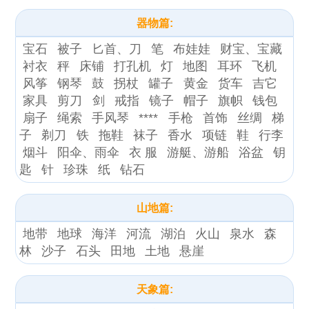
器物篇:
宝石
被子
匕首、刀
笔
布娃娃
财宝、宝藏
衬衣
秤
床铺
打孔机
灯
地图
耳环
飞机
风筝
钢琴
鼓
拐杖
罐子
黄金
货车
吉它
家具
剪刀
剑
戒指
镜子
帽子
旗帜
钱包
扇子
绳索
手风琴
****
手枪
首饰
丝绸
梯
子
剃刀
铁
拖鞋
袜子
香水
项链
鞋
行李
烟斗
阳伞、雨伞
衣 服
游艇、游船
浴盆
钥
匙
针
珍珠
纸
钻石
山地篇:
地带
地球
海洋
河流
湖泊
火山
泉水
森
林
沙子
石头
田地
土地
悬崖
天象篇: