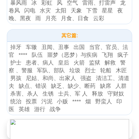
暴风雨
冰
彩虹
风
空气
雷雨、打雷声
龙
卷风
闪电
水灾
太阳
天象
下雪
星星
夜
晚、黑夜
雨
月亮
月食、日食
云彩
其它篇:
掉牙
车辙
丑闻、丑事
出国
当官、官员、法
官
****
队伍
噩梦（恶梦）与疾病
飞翔
疯子
护士
患者、病人
皇后
火箭
监狱
解救
警
察 、警服
军队、部队
垃圾
烈士
轮船
木匠
男孩
尼姑、和尚、出家人
强盗
清洁工、清道
夫
缺点、错误
缺乏、缺少、断药
缺席
人群
杀害、杀人
生锈
士兵、军 人
释放
守财奴
统治
投票
污泥
小贩
****
烟
野蛮人
印
医
英雄
游行
战争