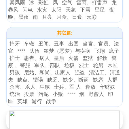
暴风雨
冰
彩虹
风
空气
雷雨、打雷声
龙
卷风
闪电
水灾
太阳
天象
下雪
星星
夜
晚、黑夜
雨
月亮
月食、日食
云彩
其它篇:
掉牙
车辙
丑闻、丑事
出国
当官、官员、法
官
****
队伍
噩梦（恶梦）与疾病
飞翔
疯子
护士
患者、病人
皇后
火箭
监狱
解救
警
察 、警服
军队、部队
垃圾
烈士
轮船
木匠
男孩
尼姑、和尚、出家人
强盗
清洁工、清道
夫
缺点、错误
缺乏、缺少、断药
缺席
人群
杀害、杀人
生锈
士兵、军 人
释放
守财奴
统治
投票
污泥
小贩
****
烟
野蛮人
印
医
英雄
游行
战争