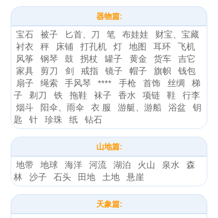
器物篇:
宝石
被子
匕首、刀
笔
布娃娃
财宝、宝藏
衬衣
秤
床铺
打孔机
灯
地图
耳环
飞机
风筝
钢琴
鼓
拐杖
罐子
黄金
货车
吉它
家具
剪刀
剑
戒指
镜子
帽子
旗帜
钱包
扇子
绳索
手风琴
****
手枪
首饰
丝绸
梯
子
剃刀
铁
拖鞋
袜子
香水
项链
鞋
行李
烟斗
阳伞、雨伞
衣 服
游艇、游船
浴盆
钥
匙
针
珍珠
纸
钻石
山地篇:
地带
地球
海洋
河流
湖泊
火山
泉水
森
林
沙子
石头
田地
土地
悬崖
天象篇: