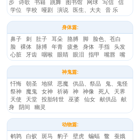
步
诗歌
书籍
跳舞
图书馆
网球
写信
信
学位
学校
哑剧
演说
医生、大夫
音 乐
身体篇:
鼻子
刺
肚子
耳朵
胳膊
脚
脸色、苍白
脸
裸体
脉搏
年青
疲惫
身体
手指
头发
心脏
牙齿
咽喉
眼睛
眼泪
指甲
嘴唇
嘴
神鬼篇:
忏悔
朝圣
地狱
恶魔
供品、祭品
鬼、鬼怪
祭神
魔鬼
女神
祈祷
神
神像
死人
天界
天使
天堂
投胎转世
巫婆
仙女
献供品
献
身
阴间
幽灵
动物篇:
鹌鹑
白蚁
斑马
豹子
壁虎
蝙蝠
鳖
蚕娥