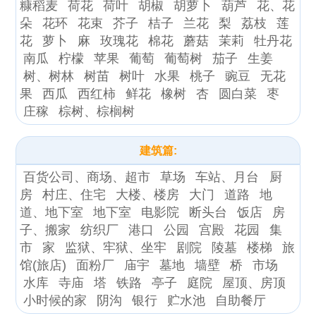
糠稻麦
荷花
荷叶
胡椒
胡萝卜
葫芦
花、花
朵
花环
花束
芥子
桔子
兰花
梨
荔枝
莲
花
萝卜
麻
玫瑰花
棉花
蘑菇
茉莉
牡丹花
南瓜
柠檬
苹果
葡萄
葡萄树
茄子
生姜
树、树林
树苗
树叶
水果
桃子
豌豆
无花
果
西瓜
西红柿
鲜花
橡树
杏
圆白菜
枣
庄稼
棕树、棕榈树
建筑篇:
百货公司、商场、超市
草场
车站、月台
厨
房
村庄、住宅
大楼、楼房
大门
道路
地
道、地下室
地下室
电影院
断头台
饭店
房
子、搬家
纺织厂
港口
公园
宫殿
花园
集
市
家
监狱、牢狱、坐牢
剧院
陵墓
楼梯
旅
馆(旅店)
面粉厂
庙宇
墓地
墙壁
桥
市场
水库
寺庙
塔
铁路
亭子
庭院
屋顶、房顶
小时候的家
阴沟
银行
贮水池
自助餐厅