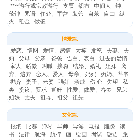
****游行或宗教游行
支票
织布
中间人
钟、
敲钟
咒语
住处、军营
装饰
自杀
自由
纵
火
租金
做饭
情爱篇:
爱恋、情网
爱情、感情
大笑
发怒
夫妻、夫
妇
父母
父亲、爸爸
告白、表白
过去的爱情
家人
骄傲
叫喊
接吻
结婚、婚礼
姐妹
离
弃、遗弃
恋人、爱人
母亲、妈妈
奶奶、爷爷
抛弃
妻子、老婆
强奸
亲戚
伤 心
失望
私
奔
提议、要求
通奸
性爱、做爱、春梦
兄弟
姐妹
丈夫
祖母、祖父
祖先
文化篇:
报纸
比赛
弹琴
导师
导游
电报
雕像
读
书
法律
航海
航行
画
绘画
考试
谜语
跑