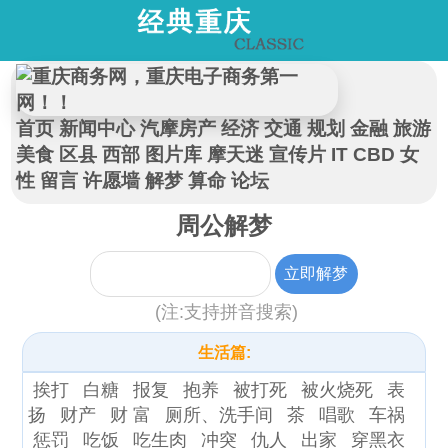
首页
新闻中心
汽摩房产
经济
交通
规划
金融
旅游
美食
区县
西部
图片库
摩天迷
宣传片
IT
CBD
女
性
留言
许愿墙
解梦
算命
论坛
周公解梦
(注:支持拼音搜索)
生活篇:
挨打
白糖
报复
抱养
被打死
被火烧死
表
扬
财产
财 富
厕所、洗手间
茶
唱歌
车祸
惩罚
吃饭
吃生肉
冲突
仇人
出家
穿黑衣