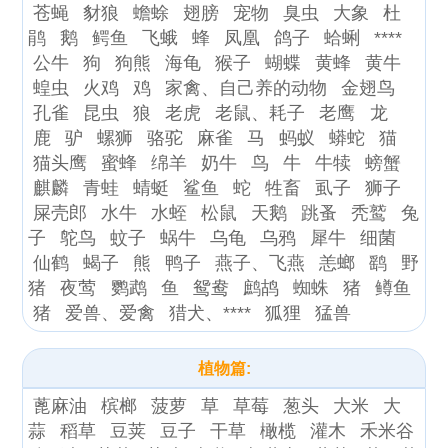
苍蝇
豺狼
蟾蜍
翅膀
宠物
臭虫
大象
杜
鹃
鹅
鳄鱼
飞蛾
蜂
凤凰
鸽子
蛤蜊
****
公牛
狗
狗熊
海龟
猴子
蝴蝶
黄蜂
黄牛
蝗虫
火鸡
鸡
家禽、自己养的动物
金翅鸟
孔雀
昆虫
狼
老虎
老鼠、耗子
老鹰
龙
鹿
驴
螺狮
骆驼
麻雀
马
蚂蚁
蟒蛇
猫
猫头鹰
蜜蜂
绵羊
奶牛
鸟
牛
牛犊
螃蟹
麒麟
青蛙
蜻蜓
鲨鱼
蛇
牲畜
虱子
狮子
屎壳郎
水牛
水蛭
松鼠
天鹅
跳蚤
秃鹫
兔
子
鸵鸟
蚊子
蜗牛
乌龟
乌鸦
犀牛
细菌
仙鹤
蝎子
熊
鸭子
燕子、飞燕
恙螂
鹞
野
猪
夜莺
鹦鹉
鱼
鸳鸯
鹧鸪
蜘蛛
猪
鳟鱼
猪
爱兽、爱禽
猎犬、****
狐狸
猛兽
植物篇:
蓖麻油
槟榔
菠萝
草
草莓
葱头
大米
大
蒜
稻草
豆荚
豆子
干草
橄榄
灌木
禾米谷