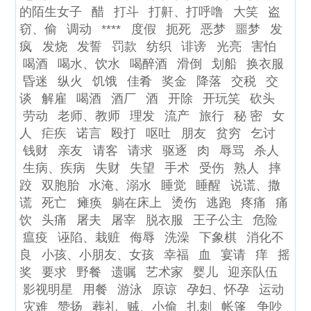
的陌生女子
醋
打斗
打鼾、打呼噜
大笑
盗
窃、偷
调动
****
度假
扼死
恶梦
噩梦
发
疯
发烧
发誓
罚款
纺织
诽谤
光亮
害怕
喝酒
喝水、饮水
喝醉酒
滑倒
划船
换衣服
昏迷
纵火
饥饿
佳肴
奖金
降落
交税
交
谈
解雇
喝酒
酒厂
酒
开除
开玩笑
砍头
劳动
老师、教师
理发
流产
旅行
秘 密
女
人
疟疾
诺言
殴打
呕吐
朋友
贫穷
乞讨
钱财
亲友
请客
请求
驱逐
肉
辱骂
杀人
生病、疾病
失财
失望
手术
受伤
熟人
摔
跤
双胞胎
水淹、溺水
睡觉
睡醒
说谎、撒
谎
死亡
瘫痪
躺在床上
烫伤
逃跑
疼痛
痛
饮
头痛
屠夫
屠宰
脱衣服
王子公主
危险
瘟疫
诬陷、栽赃
侮辱
洗澡
下象棋
消化不
良
小孩、小朋友、女孩
幸福
血
宴请
痒
摇
奖
要求
野餐
遗嘱
艺术家
婴儿
迎亲队伍
影视明星
用餐
游泳
原谅
孕妇、怀孕
运动
灾难
赞扬
葬礼
贼、小偷
扎刺
帐篷
争吵