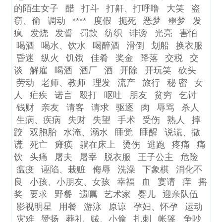
的陌生女子
醋
打斗
打鼾、打呼噜
大笑
盗
窃、偷
调动
****
度假
扼死
恶梦
噩梦
发
疯
发烧
发誓
罚款
纺织
诽谤
光亮
害怕
喝酒
喝水、饮水
喝醉酒
滑倒
划船
换衣服
昏迷
纵火
饥饿
佳肴
奖金
降落
交税
交
谈
解雇
喝酒
酒厂
酒
开除
开玩笑
砍头
劳动
老师、教师
理发
流产
旅行
秘 密
女
人
疟疾
诺言
殴打
呕吐
朋友
贫穷
乞讨
钱财
亲友
请客
请求
驱逐
肉
辱骂
杀人
生病、疾病
失财
失望
手术
受伤
熟人
摔
跤
双胞胎
水淹、溺水
睡觉
睡醒
说谎、撒
谎
死亡
瘫痪
躺在床上
烫伤
逃跑
疼痛
痛
饮
头痛
屠夫
屠宰
脱衣服
王子公主
危险
瘟疫
诬陷、栽赃
侮辱
洗澡
下象棋
消化不
良
小孩、小朋友、女孩
幸福
血
宴请
痒
摇
奖
要求
野餐
遗嘱
艺术家
婴儿
迎亲队伍
影视明星
用餐
游泳
原谅
孕妇、怀孕
运动
灾难
赞扬
葬礼
贼、小偷
扎刺
帐篷
争吵