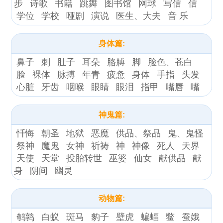
步
诗歌
书籍
跳舞
图书馆
网球
写信
信
学位
学校
哑剧
演说
医生、大夫
音 乐
身体篇:
鼻子
刺
肚子
耳朵
胳膊
脚
脸色、苍白
脸
裸体
脉搏
年青
疲惫
身体
手指
头发
心脏
牙齿
咽喉
眼睛
眼泪
指甲
嘴唇
嘴
神鬼篇:
忏悔
朝圣
地狱
恶魔
供品、祭品
鬼、鬼怪
祭神
魔鬼
女神
祈祷
神
神像
死人
天界
天使
天堂
投胎转世
巫婆
仙女
献供品
献
身
阴间
幽灵
动物篇:
鹌鹑
白蚁
斑马
豹子
壁虎
蝙蝠
鳖
蚕娥