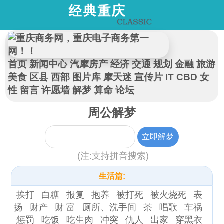
首页
新闻中心
汽摩房产
经济
交通
规划
金融
旅游
美食
区县
西部
图片库
摩天迷
宣传片
IT
CBD
女
性
留言
许愿墙
解梦
算命
论坛
周公解梦
(注:支持拼音搜索)
生活篇:
挨打
白糖
报复
抱养
被打死
被火烧死
表
扬
财产
财 富
厕所、洗手间
茶
唱歌
车祸
惩罚
吃饭
吃生肉
冲突
仇人
出家
穿黑衣