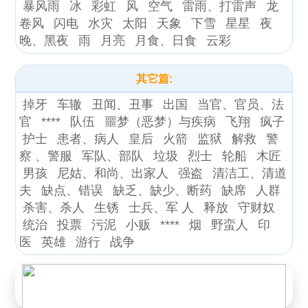
暴风雨
冰
彩虹
风
空气
雷雨、打雷声
龙
卷风
闪电
水灾
太阳
天象
下雪
星星
夜
晚、黑夜
雨
月亮
月食、日食
云彩
其它篇:
掉牙
车辙
丑闻、丑事
出国
当官、官员、法
官
****
队伍
噩梦（恶梦）与疾病
飞翔
疯子
护士
患者、病人
皇后
火箭
监狱
解救
警
察 、警服
军队、部队
垃圾
烈士
轮船
木匠
男孩
尼姑、和尚、出家人
强盗
清洁工、清道
夫
缺点、错误
缺乏、缺少、断药
缺席
人群
杀害、杀人
生锈
士兵、军 人
释放
守财奴
统治
投票
污泥
小贩
****
烟
野蛮人
印
医
英雄
游行
战争