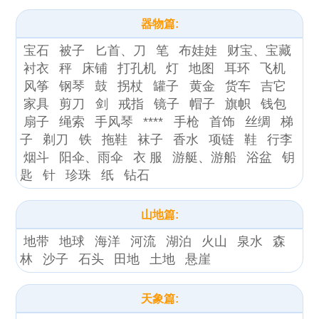
器物篇:
宝石
被子
匕首、刀
笔
布娃娃
财宝、宝藏
衬衣
秤
床铺
打孔机
灯
地图
耳环
飞机
风筝
钢琴
鼓
拐杖
罐子
黄金
货车
吉它
家具
剪刀
剑
戒指
镜子
帽子
旗帜
钱包
扇子
绳索
手风琴
****
手枪
首饰
丝绸
梯
子
剃刀
铁
拖鞋
袜子
香水
项链
鞋
行李
烟斗
阳伞、雨伞
衣 服
游艇、游船
浴盆
钥
匙
针
珍珠
纸
钻石
山地篇:
地带
地球
海洋
河流
湖泊
火山
泉水
森
林
沙子
石头
田地
土地
悬崖
天象篇: