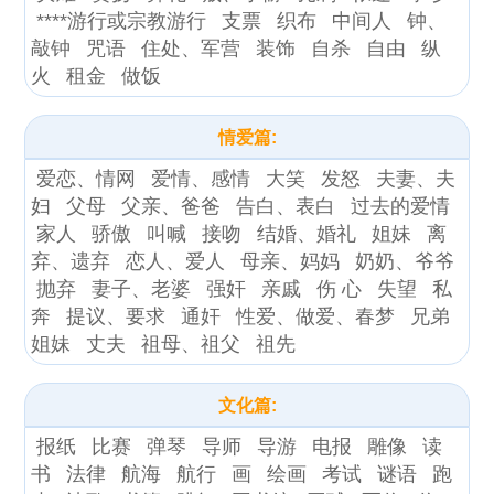
****游行或宗教游行
支票
织布
中间人
钟、
敲钟
咒语
住处、军营
装饰
自杀
自由
纵
火
租金
做饭
情爱篇:
爱恋、情网
爱情、感情
大笑
发怒
夫妻、夫
妇
父母
父亲、爸爸
告白、表白
过去的爱情
家人
骄傲
叫喊
接吻
结婚、婚礼
姐妹
离
弃、遗弃
恋人、爱人
母亲、妈妈
奶奶、爷爷
抛弃
妻子、老婆
强奸
亲戚
伤 心
失望
私
奔
提议、要求
通奸
性爱、做爱、春梦
兄弟
姐妹
丈夫
祖母、祖父
祖先
文化篇:
报纸
比赛
弹琴
导师
导游
电报
雕像
读
书
法律
航海
航行
画
绘画
考试
谜语
跑