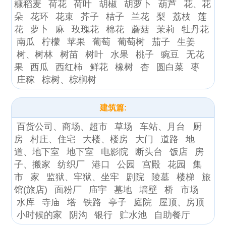
糠稻麦
荷花
荷叶
胡椒
胡萝卜
葫芦
花、花
朵
花环
花束
芥子
桔子
兰花
梨
荔枝
莲
花
萝卜
麻
玫瑰花
棉花
蘑菇
茉莉
牡丹花
南瓜
柠檬
苹果
葡萄
葡萄树
茄子
生姜
树、树林
树苗
树叶
水果
桃子
豌豆
无花
果
西瓜
西红柿
鲜花
橡树
杏
圆白菜
枣
庄稼
棕树、棕榈树
建筑篇:
百货公司、商场、超市
草场
车站、月台
厨
房
村庄、住宅
大楼、楼房
大门
道路
地
道、地下室
地下室
电影院
断头台
饭店
房
子、搬家
纺织厂
港口
公园
宫殿
花园
集
市
家
监狱、牢狱、坐牢
剧院
陵墓
楼梯
旅
馆(旅店)
面粉厂
庙宇
墓地
墙壁
桥
市场
水库
寺庙
塔
铁路
亭子
庭院
屋顶、房顶
小时候的家
阴沟
银行
贮水池
自助餐厅