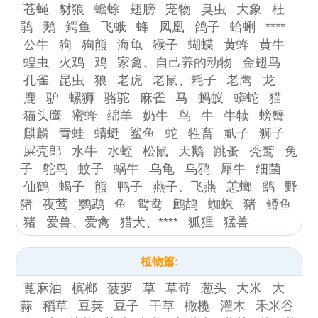
苍蝇
豺狼
蟾蜍
翅膀
宠物
臭虫
大象
杜
鹃
鹅
鳄鱼
飞蛾
蜂
凤凰
鸽子
蛤蜊
****
公牛
狗
狗熊
海龟
猴子
蝴蝶
黄蜂
黄牛
蝗虫
火鸡
鸡
家禽、自己养的动物
金翅鸟
孔雀
昆虫
狼
老虎
老鼠、耗子
老鹰
龙
鹿
驴
螺狮
骆驼
麻雀
马
蚂蚁
蟒蛇
猫
猫头鹰
蜜蜂
绵羊
奶牛
鸟
牛
牛犊
螃蟹
麒麟
青蛙
蜻蜓
鲨鱼
蛇
牲畜
虱子
狮子
屎壳郎
水牛
水蛭
松鼠
天鹅
跳蚤
秃鹫
兔
子
鸵鸟
蚊子
蜗牛
乌龟
乌鸦
犀牛
细菌
仙鹤
蝎子
熊
鸭子
燕子、飞燕
恙螂
鹞
野
猪
夜莺
鹦鹉
鱼
鸳鸯
鹧鸪
蜘蛛
猪
鳟鱼
猪
爱兽、爱禽
猎犬、****
狐狸
猛兽
植物篇:
蓖麻油
槟榔
菠萝
草
草莓
葱头
大米
大
蒜
稻草
豆荚
豆子
干草
橄榄
灌木
禾米谷