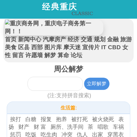
首页
新闻中心
汽摩房产
经济
交通
规划
金融
旅游
美食
区县
西部
图片库
摩天迷
宣传片
IT
CBD
女
性
留言
许愿墙
解梦
算命
论坛
周公解梦
(注:支持拼音搜索)
生活篇:
挨打
白糖
报复
抱养
被打死
被火烧死
表
扬
财产
财 富
厕所、洗手间
茶
唱歌
车祸
惩罚
吃饭
吃生肉
冲突
仇人
出家
穿黑衣