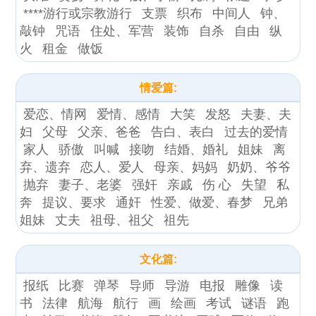
****游行或宗教游行
支票
织布
中间人
钟、
敲钟
咒语
住处、军营
装饰
自杀
自由
纵
火
租金
做饭
情爱篇:
爱恋、情网
爱情、感情
大笑
发怒
夫妻、夫
妇
父母
父亲、爸爸
告白、表白
过去的爱情
家人
骄傲
叫喊
接吻
结婚、婚礼
姐妹
离
弃、遗弃
恋人、爱人
母亲、妈妈
奶奶、爷爷
抛弃
妻子、老婆
强奸
亲戚
伤 心
失望
私
奔
提议、要求
通奸
性爱、做爱、春梦
兄弟
姐妹
丈夫
祖母、祖父
祖先
文化篇:
报纸
比赛
弹琴
导师
导游
电报
雕像
读
书
法律
航海
航行
画
绘画
考试
谜语
跑