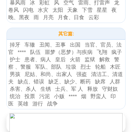
暴风雨
冰
彩虹
风
空气
雷雨、打雷声
龙
卷风
闪电
水灾
太阳
天象
下雪
星星
夜
晚、黑夜
雨
月亮
月食、日食
云彩
其它篇:
掉牙
车辙
丑闻、丑事
出国
当官、官员、法
官
****
队伍
噩梦（恶梦）与疾病
飞翔
疯子
护士
患者、病人
皇后
火箭
监狱
解救
警
察 、警服
军队、部队
垃圾
烈士
轮船
木匠
男孩
尼姑、和尚、出家人
强盗
清洁工、清道
夫
缺点、错误
缺乏、缺少、断药
缺席
人群
杀害、杀人
生锈
士兵、军 人
释放
守财奴
统治
投票
污泥
小贩
****
烟
野蛮人
印
医
英雄
游行
战争