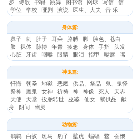
步
诗歌
书籍
跳舞
图书馆
网球
写信
信
学位
学校
哑剧
演说
医生、大夫
音 乐
身体篇:
鼻子
刺
肚子
耳朵
胳膊
脚
脸色、苍白
脸
裸体
脉搏
年青
疲惫
身体
手指
头发
心脏
牙齿
咽喉
眼睛
眼泪
指甲
嘴唇
嘴
神鬼篇:
忏悔
朝圣
地狱
恶魔
供品、祭品
鬼、鬼怪
祭神
魔鬼
女神
祈祷
神
神像
死人
天界
天使
天堂
投胎转世
巫婆
仙女
献供品
献
身
阴间
幽灵
动物篇:
鹌鹑
白蚁
斑马
豹子
壁虎
蝙蝠
鳖
蚕娥