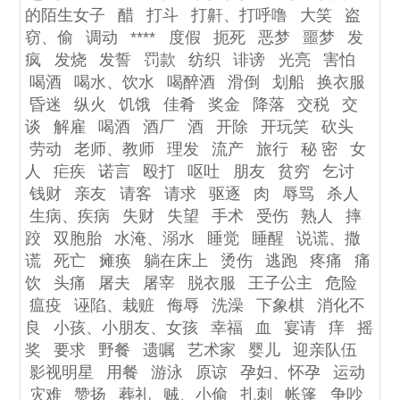
的陌生女子
醋
打斗
打鼾、打呼噜
大笑
盗
窃、偷
调动
****
度假
扼死
恶梦
噩梦
发
疯
发烧
发誓
罚款
纺织
诽谤
光亮
害怕
喝酒
喝水、饮水
喝醉酒
滑倒
划船
换衣服
昏迷
纵火
饥饿
佳肴
奖金
降落
交税
交
谈
解雇
喝酒
酒厂
酒
开除
开玩笑
砍头
劳动
老师、教师
理发
流产
旅行
秘 密
女
人
疟疾
诺言
殴打
呕吐
朋友
贫穷
乞讨
钱财
亲友
请客
请求
驱逐
肉
辱骂
杀人
生病、疾病
失财
失望
手术
受伤
熟人
摔
跤
双胞胎
水淹、溺水
睡觉
睡醒
说谎、撒
谎
死亡
瘫痪
躺在床上
烫伤
逃跑
疼痛
痛
饮
头痛
屠夫
屠宰
脱衣服
王子公主
危险
瘟疫
诬陷、栽赃
侮辱
洗澡
下象棋
消化不
良
小孩、小朋友、女孩
幸福
血
宴请
痒
摇
奖
要求
野餐
遗嘱
艺术家
婴儿
迎亲队伍
影视明星
用餐
游泳
原谅
孕妇、怀孕
运动
灾难
赞扬
葬礼
贼、小偷
扎刺
帐篷
争吵