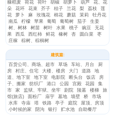
糠稻麦
荷花
荷叶
胡椒
胡萝卜
葫芦
花、花
朵
花环
花束
芥子
桔子
兰花
梨
荔枝
莲
花
萝卜
麻
玫瑰花
棉花
蘑菇
茉莉
牡丹花
南瓜
柠檬
苹果
葡萄
葡萄树
茄子
生姜
树、树林
树苗
树叶
水果
桃子
豌豆
无花
果
西瓜
西红柿
鲜花
橡树
杏
圆白菜
枣
庄稼
棕树、棕榈树
建筑篇:
百货公司、商场、超市
草场
车站、月台
厨
房
村庄、住宅
大楼、楼房
大门
道路
地
道、地下室
地下室
电影院
断头台
饭店
房
子、搬家
纺织厂
港口
公园
宫殿
花园
集
市
家
监狱、牢狱、坐牢
剧院
陵墓
楼梯
旅
馆(旅店)
面粉厂
庙宇
墓地
墙壁
桥
市场
水库
寺庙
塔
铁路
亭子
庭院
屋顶、房顶
小时候的家
阴沟
银行
贮水池
自助餐厅