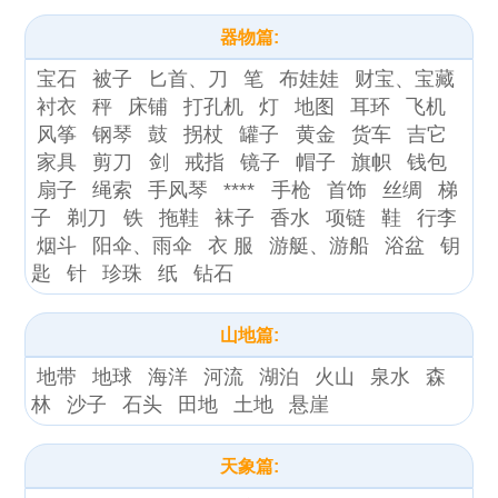
器物篇:
宝石
被子
匕首、刀
笔
布娃娃
财宝、宝藏
衬衣
秤
床铺
打孔机
灯
地图
耳环
飞机
风筝
钢琴
鼓
拐杖
罐子
黄金
货车
吉它
家具
剪刀
剑
戒指
镜子
帽子
旗帜
钱包
扇子
绳索
手风琴
****
手枪
首饰
丝绸
梯
子
剃刀
铁
拖鞋
袜子
香水
项链
鞋
行李
烟斗
阳伞、雨伞
衣 服
游艇、游船
浴盆
钥
匙
针
珍珠
纸
钻石
山地篇:
地带
地球
海洋
河流
湖泊
火山
泉水
森
林
沙子
石头
田地
土地
悬崖
天象篇: