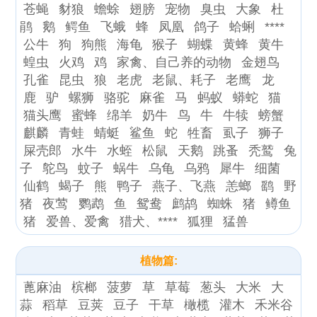
苍蝇
豺狼
蟾蜍
翅膀
宠物
臭虫
大象
杜
鹃
鹅
鳄鱼
飞蛾
蜂
凤凰
鸽子
蛤蜊
****
公牛
狗
狗熊
海龟
猴子
蝴蝶
黄蜂
黄牛
蝗虫
火鸡
鸡
家禽、自己养的动物
金翅鸟
孔雀
昆虫
狼
老虎
老鼠、耗子
老鹰
龙
鹿
驴
螺狮
骆驼
麻雀
马
蚂蚁
蟒蛇
猫
猫头鹰
蜜蜂
绵羊
奶牛
鸟
牛
牛犊
螃蟹
麒麟
青蛙
蜻蜓
鲨鱼
蛇
牲畜
虱子
狮子
屎壳郎
水牛
水蛭
松鼠
天鹅
跳蚤
秃鹫
兔
子
鸵鸟
蚊子
蜗牛
乌龟
乌鸦
犀牛
细菌
仙鹤
蝎子
熊
鸭子
燕子、飞燕
恙螂
鹞
野
猪
夜莺
鹦鹉
鱼
鸳鸯
鹧鸪
蜘蛛
猪
鳟鱼
猪
爱兽、爱禽
猎犬、****
狐狸
猛兽
植物篇:
蓖麻油
槟榔
菠萝
草
草莓
葱头
大米
大
蒜
稻草
豆荚
豆子
干草
橄榄
灌木
禾米谷