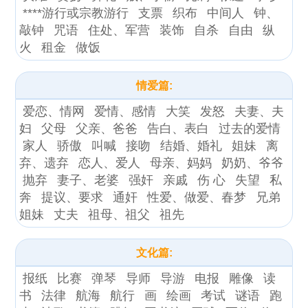
****游行或宗教游行
支票
织布
中间人
钟、
敲钟
咒语
住处、军营
装饰
自杀
自由
纵
火
租金
做饭
情爱篇:
爱恋、情网
爱情、感情
大笑
发怒
夫妻、夫
妇
父母
父亲、爸爸
告白、表白
过去的爱情
家人
骄傲
叫喊
接吻
结婚、婚礼
姐妹
离
弃、遗弃
恋人、爱人
母亲、妈妈
奶奶、爷爷
抛弃
妻子、老婆
强奸
亲戚
伤 心
失望
私
奔
提议、要求
通奸
性爱、做爱、春梦
兄弟
姐妹
丈夫
祖母、祖父
祖先
文化篇:
报纸
比赛
弹琴
导师
导游
电报
雕像
读
书
法律
航海
航行
画
绘画
考试
谜语
跑