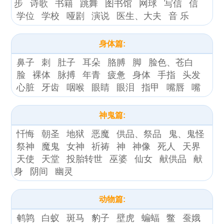
步
诗歌
书籍
跳舞
图书馆
网球
写信
信
学位
学校
哑剧
演说
医生、大夫
音 乐
身体篇:
鼻子
刺
肚子
耳朵
胳膊
脚
脸色、苍白
脸
裸体
脉搏
年青
疲惫
身体
手指
头发
心脏
牙齿
咽喉
眼睛
眼泪
指甲
嘴唇
嘴
神鬼篇:
忏悔
朝圣
地狱
恶魔
供品、祭品
鬼、鬼怪
祭神
魔鬼
女神
祈祷
神
神像
死人
天界
天使
天堂
投胎转世
巫婆
仙女
献供品
献
身
阴间
幽灵
动物篇:
鹌鹑
白蚁
斑马
豹子
壁虎
蝙蝠
鳖
蚕娥