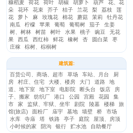
糠稻麦
荷花
荷叶
胡椒
胡萝卜
葫芦
花、花
朵
花环
花束
芥子
桔子
兰花
梨
荔枝
莲
花
萝卜
麻
玫瑰花
棉花
蘑菇
茉莉
牡丹花
南瓜
柠檬
苹果
葡萄
葡萄树
茄子
生姜
树、树林
树苗
树叶
水果
桃子
豌豆
无花
果
西瓜
西红柿
鲜花
橡树
杏
圆白菜
枣
庄稼
棕树、棕榈树
建筑篇:
百货公司、商场、超市
草场
车站、月台
厨
房
村庄、住宅
大楼、楼房
大门
道路
地
道、地下室
地下室
电影院
断头台
饭店
房
子、搬家
纺织厂
港口
公园
宫殿
花园
集
市
家
监狱、牢狱、坐牢
剧院
陵墓
楼梯
旅
馆(旅店)
面粉厂
庙宇
墓地
墙壁
桥
市场
水库
寺庙
塔
铁路
亭子
庭院
屋顶、房顶
小时候的家
阴沟
银行
贮水池
自助餐厅