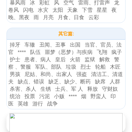
暴风雨
冰
彩虹
风
空气
雷雨、打雷声
龙
卷风
闪电
水灾
太阳
天象
下雪
星星
夜
晚、黑夜
雨
月亮
月食、日食
云彩
其它篇:
掉牙
车辙
丑闻、丑事
出国
当官、官员、法
官
****
队伍
噩梦（恶梦）与疾病
飞翔
疯子
护士
患者、病人
皇后
火箭
监狱
解救
警
察 、警服
军队、部队
垃圾
烈士
轮船
木匠
男孩
尼姑、和尚、出家人
强盗
清洁工、清道
夫
缺点、错误
缺乏、缺少、断药
缺席
人群
杀害、杀人
生锈
士兵、军 人
释放
守财奴
统治
投票
污泥
小贩
****
烟
野蛮人
印
医
英雄
游行
战争