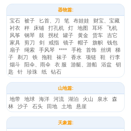
器物篇:
宝石
被子
匕首、刀
笔
布娃娃
财宝、宝藏
衬衣
秤
床铺
打孔机
灯
地图
耳环
飞机
风筝
钢琴
鼓
拐杖
罐子
黄金
货车
吉它
家具
剪刀
剑
戒指
镜子
帽子
旗帜
钱包
扇子
绳索
手风琴
****
手枪
首饰
丝绸
梯
子
剃刀
铁
拖鞋
袜子
香水
项链
鞋
行李
烟斗
阳伞、雨伞
衣 服
游艇、游船
浴盆
钥
匙
针
珍珠
纸
钻石
山地篇:
地带
地球
海洋
河流
湖泊
火山
泉水
森
林
沙子
石头
田地
土地
悬崖
天象篇: