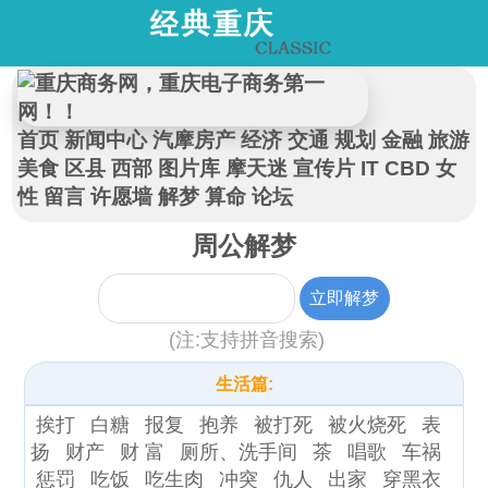
首页
新闻中心
汽摩房产
经济
交通
规划
金融
旅游
美食
区县
西部
图片库
摩天迷
宣传片
IT
CBD
女
性
留言
许愿墙
解梦
算命
论坛
周公解梦
(注:支持拼音搜索)
生活篇:
挨打
白糖
报复
抱养
被打死
被火烧死
表
扬
财产
财 富
厕所、洗手间
茶
唱歌
车祸
惩罚
吃饭
吃生肉
冲突
仇人
出家
穿黑衣