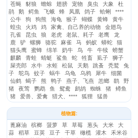
苍蝇
豺狼
蟾蜍
翅膀
宠物
臭虫
大象
杜
鹃
鹅
鳄鱼
飞蛾
蜂
凤凰
鸽子
蛤蜊
****
公牛
狗
狗熊
海龟
猴子
蝴蝶
黄蜂
黄牛
蝗虫
火鸡
鸡
家禽、自己养的动物
金翅鸟
孔雀
昆虫
狼
老虎
老鼠、耗子
老鹰
龙
鹿
驴
螺狮
骆驼
麻雀
马
蚂蚁
蟒蛇
猫
猫头鹰
蜜蜂
绵羊
奶牛
鸟
牛
牛犊
螃蟹
麒麟
青蛙
蜻蜓
鲨鱼
蛇
牲畜
虱子
狮子
屎壳郎
水牛
水蛭
松鼠
天鹅
跳蚤
秃鹫
兔
子
鸵鸟
蚊子
蜗牛
乌龟
乌鸦
犀牛
细菌
仙鹤
蝎子
熊
鸭子
燕子、飞燕
恙螂
鹞
野
猪
夜莺
鹦鹉
鱼
鸳鸯
鹧鸪
蜘蛛
猪
鳟鱼
猪
爱兽、爱禽
猎犬、****
狐狸
猛兽
植物篇:
蓖麻油
槟榔
菠萝
草
草莓
葱头
大米
大
蒜
稻草
豆荚
豆子
干草
橄榄
灌木
禾米谷