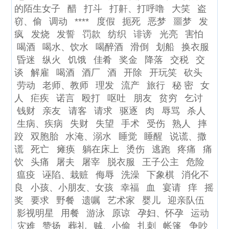
的陌生女子
醋
打斗
打鼾、打呼噜
大笑
盗
窃、偷
调动
****
度假
扼死
恶梦
噩梦
发
疯
发烧
发誓
罚款
纺织
诽谤
光亮
害怕
喝酒
喝水、饮水
喝醉酒
滑倒
划船
换衣服
昏迷
纵火
饥饿
佳肴
奖金
降落
交税
交
谈
解雇
喝酒
酒厂
酒
开除
开玩笑
砍头
劳动
老师、教师
理发
流产
旅行
秘 密
女
人
疟疾
诺言
殴打
呕吐
朋友
贫穷
乞讨
钱财
亲友
请客
请求
驱逐
肉
辱骂
杀人
生病、疾病
失财
失望
手术
受伤
熟人
摔
跤
双胞胎
水淹、溺水
睡觉
睡醒
说谎、撒
谎
死亡
瘫痪
躺在床上
烫伤
逃跑
疼痛
痛
饮
头痛
屠夫
屠宰
脱衣服
王子公主
危险
瘟疫
诬陷、栽赃
侮辱
洗澡
下象棋
消化不
良
小孩、小朋友、女孩
幸福
血
宴请
痒
摇
奖
要求
野餐
遗嘱
艺术家
婴儿
迎亲队伍
影视明星
用餐
游泳
原谅
孕妇、怀孕
运动
灾难
赞扬
葬礼
贼、小偷
扎刺
帐篷
争吵