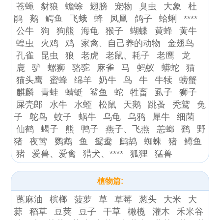
苍蝇
豺狼
蟾蜍
翅膀
宠物
臭虫
大象
杜
鹃
鹅
鳄鱼
飞蛾
蜂
凤凰
鸽子
蛤蜊
****
公牛
狗
狗熊
海龟
猴子
蝴蝶
黄蜂
黄牛
蝗虫
火鸡
鸡
家禽、自己养的动物
金翅鸟
孔雀
昆虫
狼
老虎
老鼠、耗子
老鹰
龙
鹿
驴
螺狮
骆驼
麻雀
马
蚂蚁
蟒蛇
猫
猫头鹰
蜜蜂
绵羊
奶牛
鸟
牛
牛犊
螃蟹
麒麟
青蛙
蜻蜓
鲨鱼
蛇
牲畜
虱子
狮子
屎壳郎
水牛
水蛭
松鼠
天鹅
跳蚤
秃鹫
兔
子
鸵鸟
蚊子
蜗牛
乌龟
乌鸦
犀牛
细菌
仙鹤
蝎子
熊
鸭子
燕子、飞燕
恙螂
鹞
野
猪
夜莺
鹦鹉
鱼
鸳鸯
鹧鸪
蜘蛛
猪
鳟鱼
猪
爱兽、爱禽
猎犬、****
狐狸
猛兽
植物篇:
蓖麻油
槟榔
菠萝
草
草莓
葱头
大米
大
蒜
稻草
豆荚
豆子
干草
橄榄
灌木
禾米谷