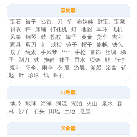
器物篇:
宝石
被子
匕首、刀
笔
布娃娃
财宝、宝藏
衬衣
秤
床铺
打孔机
灯
地图
耳环
飞机
风筝
钢琴
鼓
拐杖
罐子
黄金
货车
吉它
家具
剪刀
剑
戒指
镜子
帽子
旗帜
钱包
扇子
绳索
手风琴
****
手枪
首饰
丝绸
梯
子
剃刀
铁
拖鞋
袜子
香水
项链
鞋
行李
烟斗
阳伞、雨伞
衣 服
游艇、游船
浴盆
钥
匙
针
珍珠
纸
钻石
山地篇:
地带
地球
海洋
河流
湖泊
火山
泉水
森
林
沙子
石头
田地
土地
悬崖
天象篇: