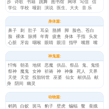
步
诗歌
书籍
跳舞
图书馆
网球
写信
信
学位
学校
哑剧
演说
医生、大夫
音 乐
身体篇:
鼻子
刺
肚子
耳朵
胳膊
脚
脸色、苍白
脸
裸体
脉搏
年青
疲惫
身体
手指
头发
心脏
牙齿
咽喉
眼睛
眼泪
指甲
嘴唇
嘴
神鬼篇:
忏悔
朝圣
地狱
恶魔
供品、祭品
鬼、鬼怪
祭神
魔鬼
女神
祈祷
神
神像
死人
天界
天使
天堂
投胎转世
巫婆
仙女
献供品
献
身
阴间
幽灵
动物篇:
鹌鹑
白蚁
斑马
豹子
壁虎
蝙蝠
鳖
蚕娥