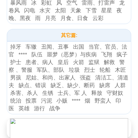
暴风雨
冰
彩虹
风
空气
雷雨、打雷声
龙
卷风
闪电
水灾
太阳
天象
下雪
星星
夜
晚、黑夜
雨
月亮
月食、日食
云彩
其它篇:
掉牙
车辙
丑闻、丑事
出国
当官、官员、法
官
****
队伍
噩梦（恶梦）与疾病
飞翔
疯子
护士
患者、病人
皇后
火箭
监狱
解救
警
察 、警服
军队、部队
垃圾
烈士
轮船
木匠
男孩
尼姑、和尚、出家人
强盗
清洁工、清道
夫
缺点、错误
缺乏、缺少、断药
缺席
人群
杀害、杀人
生锈
士兵、军 人
释放
守财奴
统治
投票
污泥
小贩
****
烟
野蛮人
印
医
英雄
游行
战争