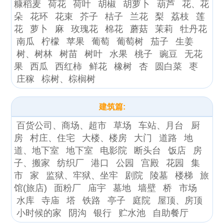
糠稻麦
荷花
荷叶
胡椒
胡萝卜
葫芦
花、花
朵
花环
花束
芥子
桔子
兰花
梨
荔枝
莲
花
萝卜
麻
玫瑰花
棉花
蘑菇
茉莉
牡丹花
南瓜
柠檬
苹果
葡萄
葡萄树
茄子
生姜
树、树林
树苗
树叶
水果
桃子
豌豆
无花
果
西瓜
西红柿
鲜花
橡树
杏
圆白菜
枣
庄稼
棕树、棕榈树
建筑篇:
百货公司、商场、超市
草场
车站、月台
厨
房
村庄、住宅
大楼、楼房
大门
道路
地
道、地下室
地下室
电影院
断头台
饭店
房
子、搬家
纺织厂
港口
公园
宫殿
花园
集
市
家
监狱、牢狱、坐牢
剧院
陵墓
楼梯
旅
馆(旅店)
面粉厂
庙宇
墓地
墙壁
桥
市场
水库
寺庙
塔
铁路
亭子
庭院
屋顶、房顶
小时候的家
阴沟
银行
贮水池
自助餐厅