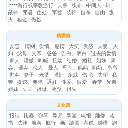
****游行或宗教游行
支票
织布
中间人
钟、
敲钟
咒语
住处、军营
装饰
自杀
自由
纵
火
租金
做饭
情爱篇:
爱恋、情网
爱情、感情
大笑
发怒
夫妻、夫
妇
父母
父亲、爸爸
告白、表白
过去的爱情
家人
骄傲
叫喊
接吻
结婚、婚礼
姐妹
离
弃、遗弃
恋人、爱人
母亲、妈妈
奶奶、爷爷
抛弃
妻子、老婆
强奸
亲戚
伤 心
失望
私
奔
提议、要求
通奸
性爱、做爱、春梦
兄弟
姐妹
丈夫
祖母、祖父
祖先
文化篇:
报纸
比赛
弹琴
导师
导游
电报
雕像
读
书
法律
航海
航行
画
绘画
考试
谜语
跑