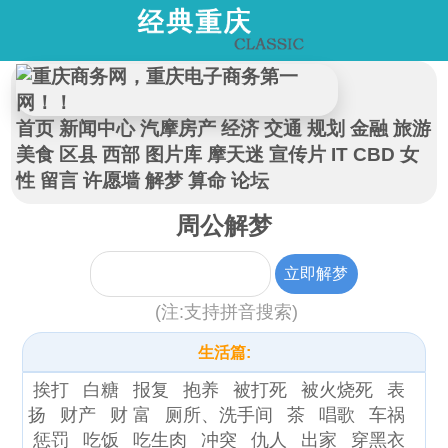
首页
新闻中心
汽摩房产
经济
交通
规划
金融
旅游
美食
区县
西部
图片库
摩天迷
宣传片
IT
CBD
女
性
留言
许愿墙
解梦
算命
论坛
周公解梦
(注:支持拼音搜索)
生活篇:
挨打
白糖
报复
抱养
被打死
被火烧死
表
扬
财产
财 富
厕所、洗手间
茶
唱歌
车祸
惩罚
吃饭
吃生肉
冲突
仇人
出家
穿黑衣