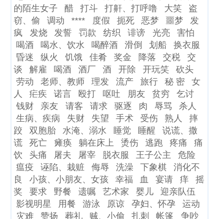
的陌生女子
醋
打斗
打鼾、打呼噜
大笑
盗
窃、偷
调动
****
度假
扼死
恶梦
噩梦
发
疯
发烧
发誓
罚款
纺织
诽谤
光亮
害怕
喝酒
喝水、饮水
喝醉酒
滑倒
划船
换衣服
昏迷
纵火
饥饿
佳肴
奖金
降落
交税
交
谈
解雇
喝酒
酒厂
酒
开除
开玩笑
砍头
劳动
老师、教师
理发
流产
旅行
秘 密
女
人
疟疾
诺言
殴打
呕吐
朋友
贫穷
乞讨
钱财
亲友
请客
请求
驱逐
肉
辱骂
杀人
生病、疾病
失财
失望
手术
受伤
熟人
摔
跤
双胞胎
水淹、溺水
睡觉
睡醒
说谎、撒
谎
死亡
瘫痪
躺在床上
烫伤
逃跑
疼痛
痛
饮
头痛
屠夫
屠宰
脱衣服
王子公主
危险
瘟疫
诬陷、栽赃
侮辱
洗澡
下象棋
消化不
良
小孩、小朋友、女孩
幸福
血
宴请
痒
摇
奖
要求
野餐
遗嘱
艺术家
婴儿
迎亲队伍
影视明星
用餐
游泳
原谅
孕妇、怀孕
运动
灾难
赞扬
葬礼
贼、小偷
扎刺
帐篷
争吵